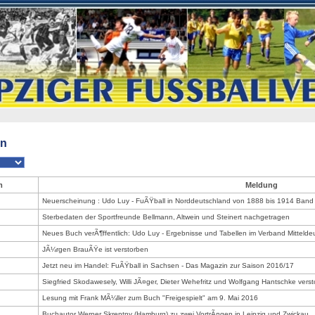
en
m
Meldung
Neuerscheinung : Udo Luy - FuÃŸball in Norddeutschland von 1888 bis 1914 Band
Sterbedaten der Sportfreunde Bellmann, Altwein und Steinert nachgetragen
Neues Buch verÃ¶ffentlich: Udo Luy - Ergebnisse und Tabellen im Verband Mitteldeu
JÃ¼rgen BrauÃŸe ist verstorben
Jetzt neu im Handel: FuÃŸball in Sachsen - Das Magazin zur Saison 2016/17
Siegfried Skodawesely, Willi JÃ¤ger, Dieter Wehefritz und Wolfgang Hantschke vers
Lesung mit Frank MÃ¼ller zum Buch "Freigespielt" am 9. Mai 2016
Buchautor Werner Skrentny (Hamburg) zu zwei VortrÃ¤gen in Leipzig und Zwickau