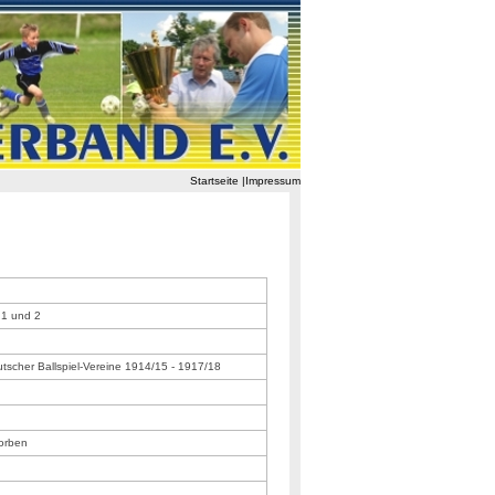
Startseite
|
Impressum
 1 und 2
tscher Ballspiel-Vereine 1914/15 - 1917/18
torben