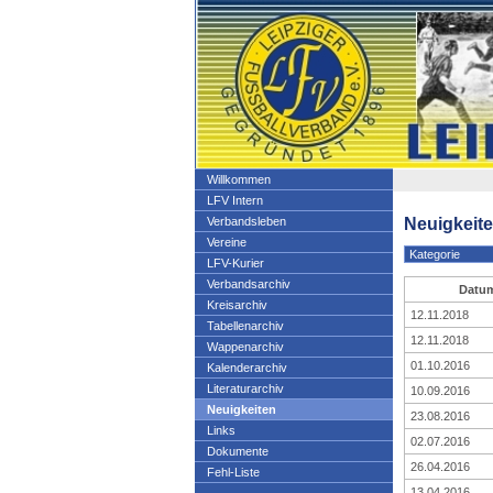
Willkommen
LFV Intern
Neuigkeit
Verbandsleben
Vereine
LFV-Kurier
Verbandsarchiv
Datu
Kreisarchiv
12.11.2018
Tabellenarchiv
12.11.2018
Wappenarchiv
01.10.2016
Kalenderarchiv
Literaturarchiv
10.09.2016
Neuigkeiten
23.08.2016
Links
02.07.2016
Dokumente
26.04.2016
Fehl-Liste
13.04.2016