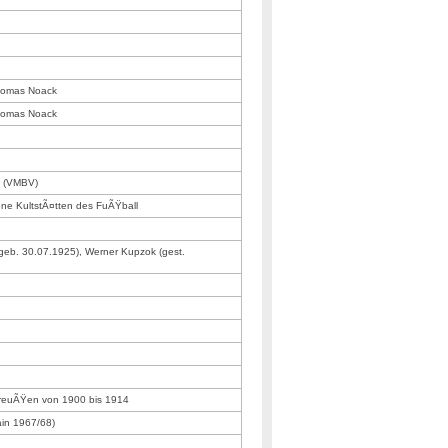
Thomas Noack
Thomas Noack
e (VMBV)
ne KultstÃ¤tten des FuÃŸball
geb. 30.07.1925), Werner Kupzok (gest.
preuÃŸen von 1900 bis 1914
ain 1967/68)