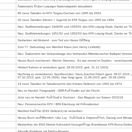
Ãœbersicht Ã¼ber Leipziger Nationalspieler aktualisiert
86 neue Tabellen im KFV Torgau-Oschatz von 1995 bis 2004
30 neue Tabellen (Herren + Jugend) im KFA Torgau von 1955 bis 1994
Neu: Staffeleinteilungen 1949/50 und 1950/51 des KFA Leipzig-Stadt, Danke an 
Neu: Staffeleinteilungen 1951/52 und 1952/53 des KFA Leipzig-Stadt, Danke an 
Gedanken mit Abstand - zum Tod von Hasso DÃ¶ring
Zum 77. Geburtstag von Manfred Klaus (von Henry Lickfeldt)
Neu: Ãœbersicht der Verbandstage des Verbandes Mitteldeutscher Ballspiel Verein
Neues Buch erschienen: Werner Skrentny - Es war einmal im Stadion - verschwunde
Herbert Kahner st verstorben (gest. 28.09.2015; geb. 31.12.1923)
Nachtrag zu verstorbenen Sportfreunden: Hans-Joachim Fritsch (gest. 08.07.2010, 
07.02.2015, geb. 12.05.1926), Uwe Voigt (gest. 11.08.2015, geb. 26.08.1940)
24 neue Tabellen im Tabellenarchiv des Kreises Delitzsch von 1952 bis 1974
Neu im Handel: Freigespielt - DDR-FuÃŸballer auf der Flucht
Jetzt neu im Handel: FuÃŸball in Sachsen - Das Magazin zur Saison 2015/16
Neu: Personenarchiv KFV / BFA Eilenburg mit PrÃ¤sidenten
Manfred KieÃŸler (ESV Delitzsch) ist verstorben
Neues Buch verÃ¶ffentlich: Udo Luy - FuÃŸball in OstpreuÃŸen, Danzig und West
Meisterfoto der BSG Aktivist Kahnsdorf hinzugefÃ¼gt (Kreisklasse KFA Borna-Geith
Aktuelle Probleme mit Firefox-Browser