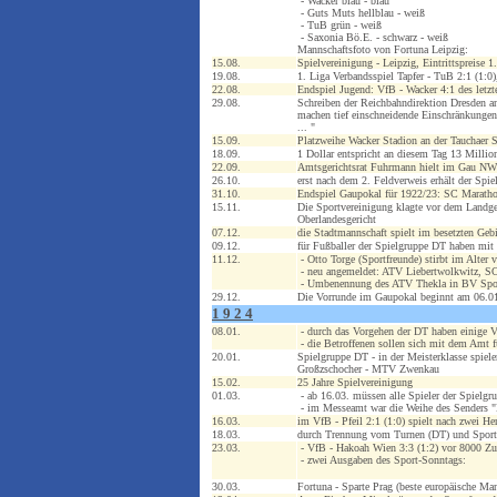
- Wacker blau - blau
- Guts Muts hellblau - weiß
- TuB grün - weiß
- Saxonia Bö.E. - schwarz - weiß
Mannschaftsfoto von Fortuna Leipzig:
15.08.
Spielvereinigung - Leipzig, Eintrittspreise 
19.08.
1. Liga Verbandsspiel Tapfer - TuB 2:1 (1:0)
22.08.
Endspiel Jugend: VfB - Wacker 4:1 des letz
29.08.
Schreiben der Reichbahndirektion Dresden a
machen tief einschneidende Einschränkungen d
... "
15.09.
Platzweihe Wacker Stadion an der Tauchaer S
18.09.
1 Dollar entspricht an diesem Tag 13 Milli
22.09.
Amtsgerichtsrat Fuhrmann hielt im Gau NWS
26.10.
erst nach dem 2. Feldverweis erhält der Spiel
31.10.
Endspiel Gaupokal für 1922/23: SC Maratho
15.11.
Die Sportvereinigung klagte vor dem Landger
Oberlandesgericht
07.12.
die Stadtmannschaft spielt im besetzten Geb
09.12.
für Fußballer der Spielgruppe DT haben mit
11.12.
- Otto Torge (Sportfreunde) stirbt im Alter 
- neu angemeldet: ATV Liebertwolkwitz, S
- Umbenennung des ATV Thekla in BV Sport
29.12.
Die Vorrunde im Gaupokal beginnt am 06.01
1 9 2 4
08.01.
- durch das Vorgehen der DT haben einige Ver
- die Betroffenen sollen sich mit dem Amt f
20.01.
Spielgruppe DT - in der Meisterklasse spie
Großzschocher - MTV Zwenkau
15.02.
25 Jahre Spielvereinigung
01.03.
- ab 16.03. müssen alle Spieler der Spielgr
- im Messeamt war die Weihe des Senders "Le
16.03.
im VfB - Pfeil 2:1 (1:0) spielt nach zwei 
18.03.
durch Trennung vom Turnen (DT) und Sport
23.03.
- VfB - Hakoah Wien 3:3 (1:2) vor 8000 Zus
- zwei Ausgaben des Sport-Sonntags:
30.03.
Fortuna - Sparte Prag (beste europäische Ma