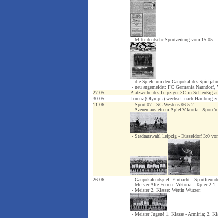
- Mitteldeutsche Sportzeitung vom 15.05.:
- die Spiele um den Gaupokal des Spieljahr
- neu angemeldet: FC Germania Naundorf, 
27.05.
Platzweihe des Leipziger SC in Schleußig am
30.05.
Lorenz (Olympia) wechselt nach Hamburg zu
11.06.
- Sport 07 - SC Westens 06 5:2
- Szenen aus einem Spiel Viktoria - Sportfr
- Stadtauswahl Leipzig - Düsseldorf 3:0 vo
26.06.
- Gaupokalendspiel: Eintracht - Sportfreund
- Meister Alte Herren: Viktoria - Tapfer 2:1,
- Meister 2. Klasse: Wettin Wurzen:
- Meister Jugend 1. Klasse - Arminia; 2. Klas