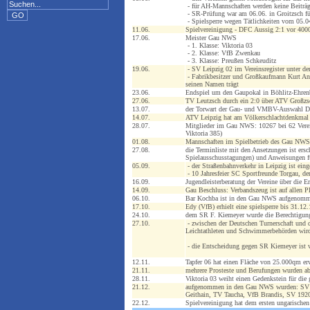
- für AH-Mannschaften werden keine Beiträ
- SR-Prüfung war am 06.06. in Groitzsch fü
- Spielsperre wegen Tätlichkeiten vom 05.04
11.06.
Spielvereinigung - DFC Aussig 2:1 vor 4000
17.06.
Meister Gau NWS
- 1. Klasse: Viktoria 03
- 2. Klasse: VfB Zwenkau
- 3. Klasse: Preußen Schkeuditz
19.06.
- SV Leipzig 02 im Vereinsregister unter d
- Fabrikbesitzer und Großkaufmann Kurt Ang
seinen Namen trägt
23.06.
Endspiel um den Gaupokal in Böhlitz-Ehrenb
27.06.
TV Leutzsch durch ein 2:0 über ATV Großzs
13.07.
der Torwart der Gau- und VMBV-Auswahl Döll
14.07.
ATV Leipzig hat am Völkerschlachtdenkmal v
28.07.
Mitglieder im Gau NWS: 10267 bei 62 Vere
Viktoria 385)
01.08.
Mannschaften im Spielbetrieb des Gau NWS
27.08.
die Terminliste mit den Ansetzungen ist ersc
Spielausschusstagungen) und Anweisungen fü
05.09.
- der Straßenbahnverkehr in Leipzig ist eing
- 10 Jahresfeier SC Sportfreunde Torgau, de
16.09.
Jugendleisterberatung der Vereine über die E
14.09.
Gau Beschluss: Verbandszeug ist auf allen Pl
06.10.
Bar Kochba ist in den Gau NWS aufgenom
17.10.
Edy (VfB) erhielt eine spielsperre bis 31.
24.10.
dem SR F. Kiemeyer wurde die Berechtigung 
27.10.
- zwischen der Deutschen Turnerschaft und
Leichtathleten und Schwimmerbehörden wird e
- die Entscheidung gegen SR Kiemeyer ist 
12.11.
Tapfer 06 hat einen Fläche von 25.000qm er
21.11.
mehrere Prosteste und Berufungen wurden ab
28.11.
Viktoria 03 weiht einen Gedenkstein für die 
21.12.
aufgenommen in den Gau NWS wurden: SV N
Geithain, TV Taucha, VfB Brandis, SV 192
22.12.
Spielvereinigung hat dem ersten ungarischen