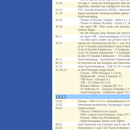
13.10.
vor dem 4. Senat des Reichsgerichts fand die
abgelehnt, ebenfalls das Landgericht und das
19.10.
TSV Vorwärts-Eutritzsch (ATSB) - Arbeiterfu
21.10.
eigene monatliche Vereinzeitschriften geben
Spielvereinigung
26.10.
- Turnier in Oschatz: Oschatz - Dölitz 3:1, 
- Turnier in Hartha: Rochlitz - Lipsia 3:1
30.10.
- das Spiel VfB - Pfeil wurde vom Schiedsr
starkem Regen
- der SR-Obmann Artur Neubert der Spielvere
09.11.
- im Spiel VfB - Spielvereinigung 5:0 (2:0
- vor dem Spiel wurden von privater Seite Flu
16.11.
Spesen der Schiedsrichter für die 1. und 1b-
a) bis 4 Stunden (einschließlich Spiel) Fah
b) bis 8 Stunden Fahrtkosten + 3 Goldmark
c) bis 10 Stunden Fahrtkosten + 5 Goldmar
d) über 10 Stunden Fahrtkosten + 10 Goldm
30.11.
Spielvereinigung - Sportfreunde Markranstädt
08.12.
im Anschuss an den Kongress des Deutschen Ä
21.12.
Spiel Spielvereinigung - TuB 9:2 (6:1) wur
25./26.12.
zu den Feiertagen einige Spiele:
- Fortuna - MTK Budapest 1:5 (0:4)
- Markranstädt - Sturm Chemnitz 3:5
- VfB Riesa - Olympia 0:2
- VfB - SC Erfurt 4:0 (1:0)
- Bimaria Weimar - Leipziger BC 3:4
- SV Roßwein 01 - Olympia Schleußig 1:3 
- Spielvereinigung - Gradjanski Agram 4:2 (
1 9 2 5
11.01.
Fortuna - VfB 1:3 (1:1), Rekordbesuch in P
22.01.
Jahreshauptversammlung Spielgruppe Leipzig
03.02.
Spielerwechsel:
- Viktoria: Gehrisch (von Lipsia)
- Pfeil: Lorzenz (von Olympia), Claus (TV 
- Fortuna: Wede (von Reichenbach)
- Spielvereinigung: Krause (von Tapfer)
08.02.
Emil Kuntzsche von Eintracht macht sein 40
05.03.
Meisterklasse 1 und 2 der Turner-Fußballer 