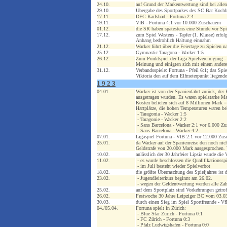
24.10.
auf Grund der Markentwertung sind bei allen
29.10.
Übergabe des Sportparkes des SC Bar Kochb
17.11.
DFC Karlsbad - Fortuna 2:4
19.11.
VfB - Fortuna 4:1 vor 10.000 Zuschauern
01.12.
die SR haben spätestens eine Stunde vor Spie
17.12.
zum Spiel Westens - Tapfer (1. Klasse) erfol
Anhang bedrohlich Haltung einnahm
21.12.
Wacker führt über die Feiertage zu Spielen 
25.12.
Gymnastic Taragona - Wacker 1:5
26.12.
Zum Punktspiel der Liga Spielvereinigung - P
Meinung und einigten sich mit einem andere
31.12.
Verbandsspiele: Fortuna - Pfeil 6:1; das Sp
Viktoria den auf dem Elfmeterpunkt liegend
1 9 2 3
04.01.
Wacker ist von der Spanienfahrt zurück, der 
ausgetragen wurden. Es waren spielstarke Ma
Kosten beliefen sich auf 8 Millionen Mark 
Hartplätze, die hohen Temperaturen waren be
- Taragonia - Wacker 1:5
- Taragonie - Wacker 2:2
- Sans Barcelona - Wacker 2:1 vor 6.000 Zu
- Sans Barcelona - Wacker 4:2
07.01.
Ligaspiel Fortuna - VfB 2:1 vor 12.000 Zus
25.01.
da Wacker auf der Spanienreise den noch nich
Geldstrafe von 20.000 Mark ausgesprochen. W
10.02.
anlässlich der 30 Jahrfeier Lipsia wurde die
11.02.
- es wurde beschlossen die Qualifikationsspie
- im Juli besteht wieder Spielverbot
18.02.
die größte Überraschung des Spieljahres ist 
23.02.
- Jugendleiterkurs beginnt am 26.02.
- wegen der Geldentwertung werden alle Zahl
25.02.
auf dem Sportplatz sind Vorkehrungen getrof
26.02.
Festwoche 30 Jahre Leipziger BC vom 03.03
30.03.
durch einen Sieg im Spiel Sportfreunde - V
04./05.04.
Fortuna spielt in Zürich:
- Blue Star Zürich - Fortuna 0:1
- FC Zürich - Fortuna 0:3
- Pfalz Ludwigshafen - Fortuna 0:0