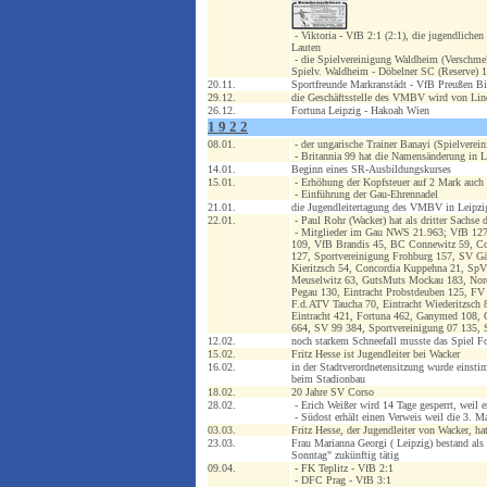
- Viktoria - VfB 2:1 (2:1), die jugendlichen
Lauten
- die Spielvereinigung Waldheim (Verschmel
Spielv. Waldheim - Döbelner SC (Reserve) 
20.11.
Sportfreunde Markranstädt - VfB Preußen Bit
29.12.
die Geschäftsstelle des VMBV wird von Lind
26.12.
Fortuna Leipzig - Hakoah Wien
1 9 2 2
08.01.
- der ungarische Trainer Banayi (Spielver
- Britannia 99 hat die Namensänderung in L
14.01.
Beginn eines SR-Ausbildungskurses
15.01.
- Erhöhung der Kopfsteuer auf 2 Mark auch 
- Einführung der Gau-Ehrennadel
21.01.
die Jugendleitertagung des VMBV in Leipzig
22.01.
- Paul Rohr (Wacker) hat als dritter Sachse
- Mitglieder im Gau NWS 21.963; VfB 1276
109, VfB Brandis 45, BC Connewitz 59, Co
127, Sportvereinigung Frohburg 157, SV G
Kieritzsch 54, Concordia Kuppehna 21, SpV
Meuselwitz 63, GutsMuts Mockau 183, Nord
Pegau 130, Eintracht Probstdeuben 125, FV
F.d.ATV Taucha 70, Eintracht Wiederitzsc
Eintracht 421, Fortuna 462, Ganymed 108, 
664, SV 99 384, Sportvereinigung 07 135, 
12.02.
noch starkem Schneefall musste das Spiel F
15.02.
Fritz Hesse ist Jugendleiter bei Wacker
16.02.
in der Stadtverordnetensitzung wurde einst
beim Stadionbau
18.02.
20 Jahre SV Corso
28.02.
- Erich Weißer wird 14 Tage gesperrt, weil er
- Südost erhält einen Verweis weil die 3. M
03.03.
Fritz Hesse, der Jugendleiter von Wacker, ha
23.03.
Frau Marianna Georgi ( Leipzig) bestand als 
Sonntag" zukünftig tätig
09.04.
- FK Teplitz - VfB 2:1
- DFC Prag - VfB 3:1