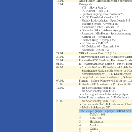
13.04.
Artur Fischer, Mittelstürmer der Sportfreund
18.04.
Osterspiele:
- VfB - Slavia Prag 0:4
- FC Köthen - Pfeil 3:4
- Spielvereinigung Jena - Viktoria 2:2
- SC 99 Düsseldorf - Wacker 6:1
- Phönix Ludwigshafen - Sportfreunde 5:3
- Viktoria Stendal - Olympia 2:3
- Alemannia Aachen - Wacker 3:2
- Düsseldorf 04 - Spielvereinigung 2:4
- Rasensport Mühlheim - Spielvereinigung 
- Kottbus 98 - Fortuna 2:1
- Preußen Burg - Olympia 4:2
- SC Weimar - TuB 3:2
- FC Zwickau 02 - Germania 6:0
- Helmstädt - Helios 4:2
24.04.
VfB - Juventus Turin 1:2 (0:1)
27.04.
Spielvereinigung wird Mitteldeutscher Meis
28.04.
Platzweihe ATV Reudnitz, Holzhäuser Straße,
01.05.
DT Städtemannschaft Leipzig - TuSpV Eutri
04.05.
- Cracoria Krakau - Eintracht zwei Spiele 0
- Sportfreunde Markranstädt Meister 1b-Kla
- Namensänderungen: 1. FC Knautkleeberg-
- Gaupokal: Geithain - Deutzen 6:3, Schöne
07.05.
Fortuna - Bolton Wanderer 0:9 (0:3) vor 10
10.05.
Eintracht - FC Aberdeen 1:2 (1:1) vor 6.000
19.05.
- der Sportsonntag vom 15.05.:
- der Sportsonntag vom 17.05.:
- in Leipzig auf dem Eutritzsch-Sportplatz 
hohen Eintrittspreisen von 2,50 Goldmark
25.05.
- der Sportsonntag vom 24.05.:
- Platzweihe der TuSpG Lindenau am Charl
- Tabelle Spielgruppe DT
Tabelle Spielgruppe Leipziger Tiefland der 
1.
TuSpV 1868
2.
Eutritzsch
3.
Holzhausen
4.
Möckern
5.
Gohlis