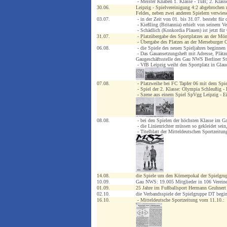
- Meister Knaben 1. Klasse - TuB; 2. Klasse 
30.06.
Leipzig - Spielvereinigung 4:2 abgebrochen 
Feldes, neben zwei anderen Spielern verwies
03.07.
- in der Zeit von 01. bis 31.07. besteht für 
- Kießling (Britannia) erhielt von seinem Ve
- Schädlich (Konkordia Plauen) ist jetzt für
31.07.
- Platzübergabe des Sportplatzes an der M
- Übergabe des Platzes an der Merseburger 
06.08.
- die Spiele des neuen Spieljahres beginne
- Das Gauansetzungsheft mit Adresse, Plätz
Gaugeschäftsstelle des Gau NWS Berliner Str
- VfB Leipzig weiht den Sportplatz in Glau
07.08.
- Platzweihe bei FC Tapfer 06 mit dem Spiel
- Spiel der 2. Klasse: Olympia Schleußig -
- Szene aus einem Spiel SpVgg Leipzig - Ei
08.08.
- bei den Spielen der höchsten Klasse im Gau
- die Linienrichter müssen so gekleidet sei
- Titelblatt der Mitteldeutschen Sportzeitun
14.08.
die Spiele um den Körnerpokal der Spielgr
10.09.
Gau NWS: 19.005 Mitglieder in 106 Verein
01.09.
25 Jahre im Fußballsport Hermann Gruhnert 
02.10.
die Verbandsspiele der Spielgruppe DT begi
16.10.
- Mitteldeutsche Sportzeitung vom 11.10.: