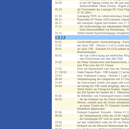
10.09.
- in der SR-Tagung werden die SR zum persö
- Industriefußball: Heine (Tuche) - Rignet (
05.10.
der Vorsitzender des Leipziger BC Ernst Füg
17.05.1891)
15.10.
Gautagung NWS im Lehrervereinshaus Kram
06.11.
Platzweihe SV Sturm 1910 Leutzsch, Gemei
26.11.
alle Gauspiele Jugend und Knaben vom 27.11
27.11.
- die Großwetterlage mit anhaltendem Nebel 
- beim Industriefußball war Hollenkamp - S
31.12.
Alfred Arnold (Spielvereinigung) verunglück
1 9 2 8
01.01.
Gesellschaftsspiele: Spielvereinigung - Fav
22.01.
das Spiel VfB - Viktoria 1:2 (0:1) wurde du
29.01.
im Spiel VfB - Eintracht 6:0 (3:0) ordnete d
Beanstandungen
03.02.
- der Gau Groß-Leipzig hat erheblichen Mitg
- eine Eintrittskarte aus dem Jahr 1928
21.02.
die Plätze Nonnenwiese und Bauernwiesen, 
zum Platz vom Arb.SV Friesen
27.02.
Elste trat überraschend vom Amt des Vorsitz
17./18.03.
Stade Francais Paris - VfB Leipzig 1:2 an b
25.03.
beim Städtespiel Leipzig - Dresden 1:2 gab
09.04.
Verhandlungstag des Gaugerichts mit 21 Urtei
21.04.
der Gauvorstand wendet sich gegen jede Lo
24.04.
auf Antrag des VfB wurde festgelegt, dass e
Wetter bereits am Freitag bei Knaben, Jugen
des KJJ-Spieler bei Spielen der 1. Mannscha
03.05.
für Behörden- und Firmensportvereine wurde
06.05.
- für das Endspiel um die Turner Sachsenmeis
Meister, sondern auch der Zweite teilnahmebe
- an einem Turnier des SV Eintracht Alten
Dunkelheit abgebrochen
02.06.
Endspiel Gaupokal: Eintracht - Wacker 4:2 (
08.06.
- die Verbandsspiele sollen am 19.08. begi
- die Spielgruppe DT wird im neuen Spieljah
19.06.
auf dem Südfriedhof weiht die DT ein Ehren
29.07.
Endspiel um die Deutsche Meisterschaft der