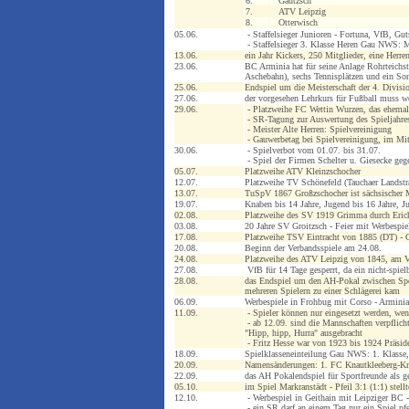
6.
Gautzsch
7.
ATV Leipzig
8.
Otterwisch
05.06.
- Staffelsieger Junioren - Fortuna, VfB, G
- Staffelsieger 3. Klasse Heren Gau NWS: M
13.06.
ein Jahr Kickers, 250 Mitglieder, eine Herr
23.06.
BC Arminia hat für seine Anlage Rohrteichs
Aschebahn), sechs Tennisplätzen und ein So
25.06.
Endspiel um die Meisterschaft der 4. Divisio
27.06.
der vorgesehen Lehrkurs für Fußball muss w
29.06.
- Platzweihe FC Wettin Wurzen, das ehemali
- SR-Tagung zur Auswertung des Spieljahre
- Meister Alte Herren: Spielvereinigung
- Gauwerbetag bei Spielvereinigung, im Mi
30.06.
- Spielverbot vom 01.07. bis 31.07.
- Spiel der Firmen Schelter u. Giesecke ge
05.07.
Platzweihe ATV Kleinzschocher
12.07.
Platzweihe TV Schönefeld (Tauchaer Landstr
13.07.
TuSpV 1867 Großzschocher ist sächsischer 
19.07.
Knaben bis 14 Jahre, Jugend bis 16 Jahre, Ju
02.08.
Platzweihe des SV 1919 Grimma durch Eric
03.08.
20 Jahre SV Groitzsch - Feier mit Werbespie
17.08.
Platzweihe TSV Eintracht von 1885 (DT) - 
20.08.
Beginn der Verbandsspiele am 24.08.
24.08.
Platzweihe des ATV Leipzig von 1845, am 
27.08.
VfB für 14 Tage gesperrt, da ein nicht-spiel
28.08.
das Endspiel um den AH-Pokal zwischen Spo
mehreren Spielern zu einer Schlägerei kam
06.09.
Werbespiele in Frohbug mit Corso - Arminia
11.09.
- Spieler können nur eingesetzt werden, wen
- ab 12.09. sind die Mannschaften verpflicht
"Hipp, hipp, Hurra" ausgebracht
- Fritz Hesse war von 1923 bis 1924 Präsid
18.09.
Spielklasseneinteilung Gau NWS: 1. Klasse, 
20.09.
Namensänderungen: 1. FC Knautkleeberg-Kn
22.09.
das AH Pokalendspiel für Sportfreunde als g
05.10.
im Spiel Markranstädt - Pfeil 3:1 (1:1) stell
12.10.
- Werbespiel in Geithain mit Leipziger BC -
- ein SR darf an einem Tag nur ein Spiel pfe