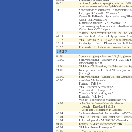
07.11.
- Drese (Spielvereinigung) spielte zum 500.
- bei zu verwechselnden Spielkleidung ist d
21.11.
Sportfreunde Markranstädt - Sportvereinigu
Leipziger BC - Wettin Wurzen 2:1
Concordia Delitzsch - Spielvereinigung Eile
Corsa - Bar Kochba 1:0
Eintracht Altenburg - VfB Zwenkau 3:2
Sportvereinigung Grimma - SC Marathon-We
Corinthians - VfB Leipzig:
28.11.
Viktoria - Spielvereinigung 4:0 (1:0), bei V
03.12.
vor dem Stadtparlament Leipzig werden Sport
19.12.
VfB - Fortuna 4:1 (1:1) vor 14.000 Zuschauer
22.12.
für die Spiele der 1b Klasse werden die Schi
29.12.
Platzweihe SC Kickers am Bahnhof Gohlis
1 9 2 7
09.01.
Spielvereinigung - Arminia 5:3 (3:2) gekenn
16.01.
Spielvereinigung - Eintracht 0:4 (0:2), SR 
unbeschädigt bleibt
19.01.
25 Jahre VfB Zwenkau, die Feier soll im Sep
21.01.
Kreisspielwart der DT Kurt Wallner (für Sach
(Leipzig)
23.01.
Spielvereinigung - Wacker 5:6, der Gastgeber
06.02.
torreiches Wochenende:
Fortuna - TuB 9:0
VfB - Eintracht Altenburg 6:2
Sportfreunde - Olympia 8:1
Viktoria - Spielvereinigung 2:1
Eintracht - VfL 10:2
Wacker - Sportfreunde Markranstädt 4:0
14.03.
- Treffen der Jugendleiter der Vereine
- Leipzig - Dresden 4:1 (3.3.):
- Siege und Niederlagen in Dresden:
03.04.
Sachsenmeisterschaft Turnerfußball: ATV Pa
15.04.
VfB - FC Teplitz, 1000. Spiel der 1. Mannsc
24.04.
Pokalendspiel des VMBV: BC Chemnitz - Vf
01.05.
Endspiel VMBV-Meisterschaft: VfB - BC Che
07.05.
25 Jahre Vereine Rasensport 02
22.05.
- 25 Jahre Döbelner SC