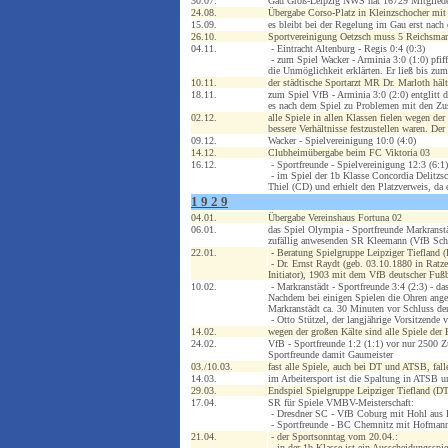
30.07.
Gau Groß-Leipzig NWS hat 16729 Mitgliede
24.08.
Übergabe Corso-Platz in Kleinzschocher mit
15.09.
es bleibt bei der Regelung im Gau erst nach d
26.10.
Sportvereinigung Oetzsch muss 5 Reichsmark
04.11.
- Eintracht Altenburg - Regis 0:4 (0:3)
- zum Spiel Wacker - Arminia 3:0 (1:0) pfif
die Unmöglichkeit erklärten. Er ließ bis zu
10.11.
der städtische Sportarzt MR Dr. Marloth häl
18.11.
zum Spiel VfB - Arminia 3:0 (2:0) entglitt 
es nach dem Spiel zu Problemen mit den Z
02.12.
alle Spiele in allen Klassen fielen wegen de
bessere Verhältnisse festzustellen waren. Der
09.12.
Wacker - Spielvereinigung 10:0 (4:0)
14.12.
Clubheimübergabe beim FC Viktoria 03
16.12.
- Sportfreunde - Spielvereinigung 12:3 (6:1)
- im Spiel der 1b Klasse Concordia Delitzs
Thiel (CD) und erhielt den Platzverweis, da
1 9 2 9
04.01.
Übergabe Vereinshaus Fortuna 02
06.01.
das Spiel Olympia - Sportfreunde Markranstä
zufällig anwesenden SR Kleemann (VfB Sch
22.01.
- Beratung Spielgruppe Leipziger Tiefland (
- Dr. Ernst Raydt (geb. 03.10.1880 in Ratze
Initiator), 1903 mit dem VfB deutscher Fußb
10.02.
- Markranstädt - Sportfreunde 3:4 (2:3) - d
Nachdem bei einigen Spielen die Ohren angef
Markranstädt ca. 30 Minuten vor Schluss de
- Otto Stützel, der langjährige Vorsitzende 
14.02.
wegen der großen Kälte sind alle Spiele der
24.02.
VfB - Sportfreunde 1:2 (1:1) vor nur 2500 Zu
Sportfreunde damit Gaumeister
03./10.03.
fast alle Spiele, auch bei DT und ATSB, fal
14.03.
im Arbeitersport ist die Spaltung in ATSB 
29.03.
Endspiel Spielgruppe Leipziger Tiefland (D
17.04.
SR für Spiele VMBV-Meisterschaft:
- Dresdner SC - VfB Coburg mit Hohl aus 
- Sportfreunde - BC Chemnitz mit Hofmann
21.04.
- der Sportsonntag vom 20.04.:
- in der 1b Klasse ist ein Ausscheidungssp