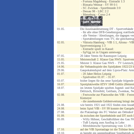
- Fortuna Magdeburg - Eintracht 1:3
- Bimaria Weimar - SV 99 0:1
- SC Zwickau - Sportfreunde 3:0
- Dessau 98 - LBC 2:2
- Merseburg - Corso 2:4
01.05.
Die Auseinandersetzung DT - Sportverbände 
- für alle ohne DFB-Genehmigung stattfinde
- alle Vereine / Abteilungen, die dagegen ve
- Sportabteilungen vom TV, die gleichzeiti
02.05.
- Viktoria Hamburg - VfB 1:1, Altona - VfB
Sportvereinigung 1:3
- Eintracht spielt in Kassel:
- SpVgg ist in Ungarn unterwegs:
07.05.
20 Jahre Verein für Rasensport Leipzig
15.05.
Meisterschaft 2. Klasse Gau NWS: Sportvere
21.05.
Meister 3. Klasse Gau NWS - TV Leutzsch; 
14.06.
die Verbandsspiele des Spieljahres 1922/23
29.06.
Gaupokalendspiel auf dem Lipsia-Platz: Armi
01.07.
- 20 Jahre Helios Leipzig
- Spielverbot 01.07. - 31.07.
03.07.
bisher liegen für das neue Spieljahr folge
16.07.
Sportplatzweihe ATSV 1848 Gohlis (Heinrot
18.07.
im letzten Spieljahr spielten Jugend- und 
Delitzsch, Bitterfeld, Geithain, Zwenkau, 
02.08.
- Festwoche zur Platzweihe des VfB - Festr
Kiemeyer
- die zunehmende Geldentwertung bringt de
21.08.
wie bereits 1921 und 1922 finden eine Anzah
24.08.
beim Spiel VfB - SV 99 konnte der Gastgebe
27.08.
die Platzanlage des FC Wacker am Debrahof
01.09.
da zwischen der Sportbehörde und DT noch ke
05.09.
- Willy Hübner, Geschäftsführer des Gau NW
- TuB Leipzig zum Ausflug in Lehe:
- Mitteldeutsche Sportzeitung vom 12.09.:
17.10.
auf der VfB Sportanlage ist die Tribüne fert
19.10.
es besteht ein unregelmä0iger Spielbetrieb in