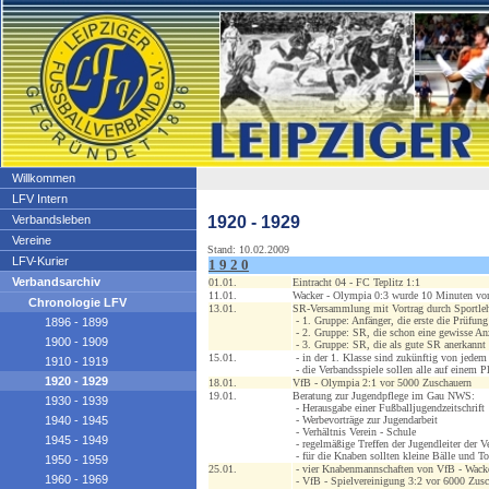
Willkommen
LFV Intern
1920 - 1929
Verbandsleben
Vereine
Stand: 10.02.2009
LFV-Kurier
1 9 2 0
Verbandsarchiv
01.01.
Eintracht 04 - FC Teplitz 1:1
11.01.
Wacker - Olympia 0:3 wurde 10 Minuten vor
Chronologie LFV
13.01.
SR-Versammlung mit Vortrag durch Sportlehr
- 1. Gruppe: Anfänger, die erste die Prüfung
1896 - 1899
- 2. Gruppe: SR, die schon eine gewisse Anz
1900 - 1909
- 3. Gruppe: SR, die als gute SR anerkannt
15.01.
- in der 1. Klasse sind zukünftig von jedem
1910 - 1919
- die Verbandsspiele sollen alle auf einem 
1920 - 1929
18.01.
VfB - Olympia 2:1 vor 5000 Zuschauern
19.01.
Beratung zur Jugendpflege im Gau NWS:
1930 - 1939
- Herausgabe einer Fußballjugendzeitschrift
1940 - 1945
- Werbevorträge zur Jugendarbeit
- Verhältnis Verein - Schule
1945 - 1949
- regelmäßige Treffen der Jugendleiter der V
- für die Knaben sollten kleine Bälle und 
1950 - 1959
25.01.
- vier Knabenmannschaften von VfB - Wack
1960 - 1969
- VfB - Spielvereinigung 3:2 vor 6000 Zus