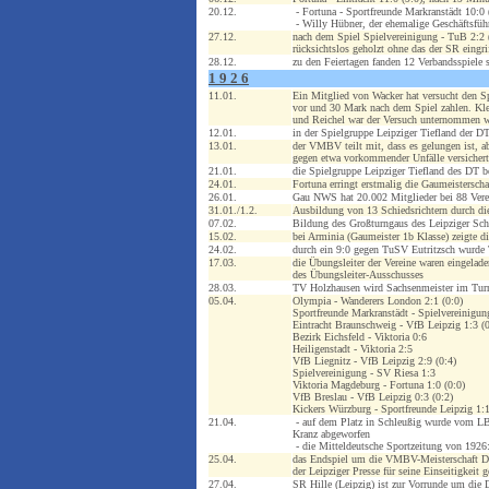
20.12.
- Fortuna - Sportfreunde Markranstädt 10:0 
- Willy Hübner, der ehemalige Geschäftsführ
27.12.
nach dem Spiel Spielvereinigung - TuB 2:2 (
rücksichtslos geholzt ohne das der SR eingri
28.12.
zu den Feiertagen fanden 12 Verbandsspiele s
1 9 2 6
11.01.
Ein Mitglied von Wacker hat versucht den Sp
vor und 30 Mark nach dem Spiel zahlen. Kle
und Reichel war der Versuch unternommen 
12.01.
in der Spielgruppe Leipziger Tiefland der D
13.01.
der VMBV teilt mit, dass es gelungen ist, 
gegen etwa vorkommender Unfälle versichert
21.01.
die Spielgruppe Leipziger Tiefland des DT be
24.01.
Fortuna erringt erstmalig die Gaumeistersch
26.01.
Gau NWS hat 20.002 Mitglieder bei 88 Vere
31.01./1.2.
Ausbildung von 13 Schiedsrichtern durch d
07.02.
Bildung des Großturngaus des Leipziger Sch
15.02.
bei Arminia (Gaumeister 1b Klasse) zeigte d
24.02.
durch ein 9:0 gegen TuSV Eutritzsch wurde
17.03.
die Übungsleiter der Vereine waren eingelad
des Übungsleiter-Ausschusses
28.03.
TV Holzhausen wird Sachsenmeister im Turn
05.04.
Olympia - Wanderers London 2:1 (0:0)
Sportfreunde Markranstädt - Spielvereinigun
Eintracht Braunschweig - VfB Leipzig 1:3 (0
Bezirk Eichsfeld - Viktoria 0:6
Heiligenstadt - Viktoria 2:5
VfB Liegnitz - VfB Leipzig 2:9 (0:4)
Spielvereinigung - SV Riesa 1:3
Viktoria Magdeburg - Fortuna 1:0 (0:0)
VfB Breslau - VfB Leipzig 0:3 (0:2)
Kickers Würzburg - Sportfreunde Leipzig 1:1
21.04.
- auf dem Platz in Schleußig wurde vom LBC
Kranz abgeworfen
- die Mitteldeutsche Sportzeitung von 1926
25.04.
das Endspiel um die VMBV-Meisterschaft Dre
der Leipziger Presse für seine Einseitigkeit 
27.04.
SR Hille (Leipzig) ist zur Vorrunde um die