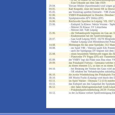
- Eine Urkunde aus dem Jahr 1929:
29.04.
Torwart Müller (Sportfreunde) wird wegen gro
04.05.
Karl Koppehl, einer der besten SR in Deuts
05.05.
am Vormittag spielten Eintracht - VfB Zwen
02.06.
VMBV-Pokalendspiel in Dresden: Dresdner S
09.06.
Spielplatzweihe ATV Dölitz (DT)
16.06.
Reichswehr Sportfest in Leipzig: VfL 1927 (
23.06.
- Endspiel 2a Klasse: Wettin Wurzen - Tapfe
- Meister 2b Klasse: SV Lützschena
- Meister AH: TuB Leipzig
25.06.
- die Verbandsspiele beginnen im Gau am 1
- Knabenturnier bei der Spielvereinigung:
20.07.
- Gau Groß Leipzig NWS: 16278 Mitglieder
- Wacker Leipzig wird Mitteldeutscher Pokal
14.08.
Meldungen für das neue Spieljahr: 312 Man
18.08.
- im Spiel VfB - Viktoria spielt Edy Pennd
- auch die Spielgrupp DT beginnt mit dem M
25.08.
- einen besonderen Wettbewerb tragen die 
- Platzweihe TV Pegau (DT) mit Turnerhei
05.09.
der VMBV legt die Pläne zum Bau eines V
29.09.
das Pokalspiel Fortuna - Germania welches
zu einem erneuten 5:5, so dass es zu einem
04.10.
- bei Beratung der Vereine des Gaus wird au
- SR erhalten bei Verbandsspielen zukünftig f
06.10.
die zweite Wiederholung des Pokalspiels For
30.10.
SR Moritz Fuchs (Leipzig) wird durch den 
03.11.
im Spiel Wacker - Olympia 7:2 (5:0) erzielte
10.11.
das Endspiel um den Gaupokal des Spieljahr
06.12.
- drei Jahre Arbeitsgemeinschaft Groß-Leip
- Pokalendspielwiederholung 28/29: Fortun
10.12.
in der 2a Klasse verliert Spielvereinigung 