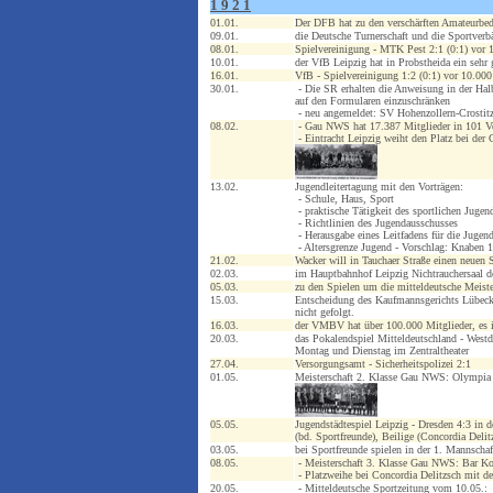
1 9 2 1
01.01.
Der DFB hat zu den verschärften Amateurbed
09.01.
die Deutsche Turnerschaft und die Sportver
08.01.
Spielvereinigung - MTK Pest 2:1 (0:1) vor
10.01.
der VfB Leipzig hat in Probstheida ein sehr
16.01.
VfB - Spielvereinigung 1:2 (0:1) vor 10.00
30.01.
- Die SR erhalten die Anweisung in der Ha
auf den Formularen einzuschränken
- neu angemeldet: SV Hohenzollern-Crostitz
08.02.
- Gau NWS hat 17.387 Mitglieder in 101 V
- Eintracht Leipzig weiht den Platz bei der 
13.02.
Jugendleitertagung mit den Vorträgen:
- Schule, Haus, Sport
- praktische Tätigkeit des sportlichen Jugend
- Richtlinien des Jugendausschusses
- Herausgabe eines Leitfadens für die Jugend
- Altersgrenze Jugend - Vorschlag: Knaben 1
21.02.
Wacker will in Tauchaer Straße einen neuen S
02.03.
im Hauptbahnhof Leipzig Nichtrauchersaal de
05.03.
zu den Spielen um die mitteldeutsche Meist
15.03.
Entscheidung des Kaufmannsgerichts Lübeck: 
nicht gefolgt.
16.03.
der VMBV hat über 100.000 Mitglieder, es i
20.03.
das Pokalendspiel Mitteldeutschland - Westd
Montag und Dienstag im Zentraltheater
27.04.
Versorgungsamt - Sicherheitspolizei 2:1
01.05.
Meisterschaft 2. Klasse Gau NWS: Olympia
05.05.
Jugendstädtespiel Leipzig - Dresden 4:3 in 
(bd. Sportfreunde), Beilige (Concordia Delit
03.05.
bei Sportfreunde spielen in der 1. Mannscha
08.05.
- Meisterschaft 3. Klasse Gau NWS: Bar Koc
- Platzweihe bei Concordia Delitzsch mit d
20.05.
- Mitteldeutsche Sportzeitung vom 10.05.: