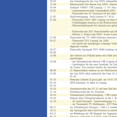
26.03.
das Schiedsgericht des Gau NWS verhandelte
12.04.
Meisterschaft Alte Herren Gau NWS: Wacker 
19.04.
Endspiel VMBV: VfB Leipzig - 1. SV Jena 2
10.05.
- Sachsenmeisterschaft Turnerfußball (DT):
- Platzweihe des SV Groitzsch 04 mit dem S
21.05.
Spielvereinigung - Boca Juniors 0:7 (0:3)
07.06.
- Platzweihe TuSV 1867 Leipzig vor dem Fra
- Platzübergabe Arminia in der Rohrteichstr
- Meisterschaftsspiele bei Arminia mit gleic
- Platzweihe des ATV Neuschönefeld und 
- Meister 2. Klasse Gau NWS: Sturm Leutz
27.06.
Platzweihe des TV 1848 Stötteritz inmitten
05.07.
- Platzweihe TSV Leipzig Ost 1858
- die Spiele der Spielgruppe Leipziger Tief
abgesetzt wurden
26.07. -
Platzweihe Sportpark TSV 1848 Lindenau a
02.08.
13.08.
alle Vereine mit Plätzen haben eine Tafel mi
anzubringen
16.08.
- der Mitteldeutsche Meister VfB Leipzig e
- Spielbeginn für das neue Spieljahr. Im Spie
als Statist. Ein weiterer Spieler der Sportf
08.09.
31 Mannschaften nehmen an der Meisterschaft 
21.09.
der Gau NWS führt anlässlich der Feier 25 
05.10.
01.10.
Hermann Guhnert (Lipsia) geb. am 10.07.1878
02.10. -
DFB-Jubiläum 25 Jahre in Leipzig
05.10.
10.10.
Sportplatzweihe des SV 21 auf dem Hof des
11.10.
Klubhausweihe des SC Eintracht
18.10.
Verbandsspiel Spielvereinigung - VfB Leipzig
19.10.
Beginn eines Übungsleiterkurses in der 1. Re
21.10.
- im Spiel Eintracht - Spielvereinigung 1:1 
- im Turnerspiel TV Holzhausen - ATV Paun
08.11.
im Verbandsspiel Olympia - TuB 2:2 wurden 
20.11.
das Sportgericht hatte fünf Proteste zu entsc
04.12.
zur Behebung des SR-Mangels bei Jugendspiel
06.12.
Fortuna - Eintracht 11:0 (9:0), nach 19 Minu