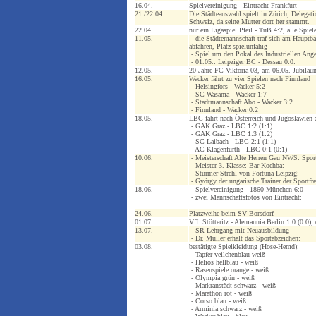
16.04.
Spielvereinigung - Eintracht Frankfurt
21./22.04.
Die Städteauswahl spielt in Zürich, Delegati
Schweiz, da seine Mutter dort her stammt.
22.04.
nur ein Ligaspiel Pfeil - TuB 4:2, alle Spie
11.05.
- die Städtemannschaft traf sich am Hauptba
abfahren, Platz spielunfähig
- Spiel um den Pokal des Industriellen Ang
- 01.05.: Leipziger BC - Dessau 0:0:
12.05.
20 Jahre FC Viktoria 03, am 06.05. Jubiläum
16.05.
Wacker fährt zu vier Spielen nach Finnland
- Helsingfors - Wacker 5:2
- SC Wasama - Wacker 1:7
- Stadtmannschaft Abo - Wacker 3:2
- Finnland - Wacker 0:2
18.05.
LBC fährt nach Österreich und Jugoslawien a
- GAK Graz - LBC 1:2 (1:1)
- GAK Graz - LBC 1:3 (1:2)
- SC Laibach - LBC 2:1 (1:1)
- AC Klagenfurth - LBC 0:1 (0:1)
10.06.
- Meisterschaft Alte Herren Gau NWS: Sportf
- Meister 3. Klasse: Bar Kochba:
- Stürmer Strehl von Fortuna Leipzig:
- György der ungarische Trainer der Sportfr
18.06.
- Spielvereinigung - 1860 München 6:0
- zwei Mannschaftsfotos von Eintracht:
24.06.
Platzweihe beim SV Borsdorf
01.07.
VfL Stötteritz - Alemannia Berlin 1:0 (0:0)
13.07.
- SR-Lehrgang mit Neuausbildung
- Dr. Müller erhält das Sportabzeichen:
03.08.
bestätigte Spielkleidung (Hose-Hemd):
- Tapfer veilchenblau-weiß
- Helios hellblau - weiß
- Rasenspiele orange - weiß
- Olympia grün - weiß
- Markranstädt schwarz - weiß
- Marathon rot - weiß
- Corso blau - weiß
- Arminia schwarz - weiß