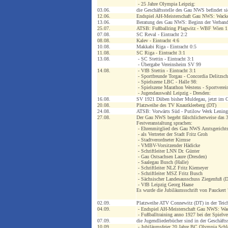
- 25 Jahre Olympia Leipzig:
03.06.
die Geschäftsstelle des Gau NWS befindet sic
12.06.
Endspiel AH-Meisterschaft Gau NWS: Wacker
13.06.
Beratung des Gau NWS: Beginn der Verband
25.07.
ATSB: Fußballring Plagwitz - WBF Wien 1:2
07.08.
SC Reval - Eintracht 2:2
08.08.
Kalev - Eintracht 4:6
10.08.
Makkabi Riga - Eintracht 0:5
11.08.
SC Riga - Eintracht 3:1
13.08.
- SC Stettin - Eintracht 3:1
- Übergabe Vereinsheim SV 99
14.08.
- VfB Stettin - Eintracht 3:1
- Sportfreunde Torgau - Concordia Delitzsch
- Spielszene LBC - Halle 98:
- Spielszene Marathon Westens - Sportverei
- Jugendauswahl Leipzig - Dresden:
16.08.
SV 1921 Düben bisher Muldegau, jetzt im
20.08.
Platzweihe des TV Knautkleeberg (DT)
24.08.
ATSB: Vorwärts Süd - Putilow Werk Lening
27.08.
Der Gau NWS begeht fälschlicherweise das 3
Festveranstaltung sprachen:
- Ehrenmitglied des Gau NWS Amtsgericht
- als Vertreter der Stadt Fritz Groh
- Stadtverordneter Kirmse
- VMBV-Vorsitzender Hädicke
- Schriftleiter LNN Dr. Günter
- Gau Ostsachsen Laure (Dresden)
- Saalegau Busch (Halle)
- Schriftleiter NLZ Fritz Kiemeyer
- Schriftleiter MSZ Fritz Busch
- Sächsischer Landesausschuss Ziegenfuß (D
- VfB Leipzig Georg Haase
Es wurde die Jubiläumsschrift von Pauckert
02.09.
Platzweihe ATV Connewitz (DT) in der Teich
04.09.
- Endspiel AH-Meisterschaft Gau NWS: Wack
- Fußballtraining anno 1927 bei der Spielve
07.09.
die Jugendliederbücher sind in der Geschäf
10.09.
- Jubiläumsfeier 20 Jahre BC Olympia Schl