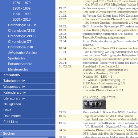
- zum Spiel TuB - Wacker 2:2 traten beide er
1970 - 1979
- Gau NWS mit 6738 Mitgliedern (Wacker 5
1980 - 1989
19.02.
der Nationalspieler Rokosch (Spielvereinigun
20.02.
Carl Diem (Generalsekretär Reichsausschuss
1990 - 1999
21.02.
der Vortrag Carl Diems hatte 5000 Zuschaue
2000 - 2018
22.02.
- Fortuna - Concordia Plauen 0:3 vor 1200
- SC Herzog Dresden - Sportfreunde 2:0 vo
Chronologie KG RS
28.02.
die 2. Runde der Spielgruppe DT beginnt a
13.03.
Gustav Kühn (Olympia) ist aus japanischer 
Chronologie ATSB
28.03.
Spielergebnisse Spielgruppe DT: Südost - Mö
Chronologie VBFS
02.04.
Turnclub Altenburg aufgenommen
03.04.
Alfred Perls, der ehemalige Vorsitzende des
Chronologie DT
abgesetzt
Chronologie DJK
18.04.
Meister der 2. Klasse VfB Zwenkau durch ei
21.04.
- die Einführung von Jugendleiterkursen be
JÃ¼dische Vereine
- es wird eine Verbilligung der Bahnpreise f
Sportarchiv
25.04.
nach Ablegung einer neuerlichen praktische
26.04.
Sportfreunde Torgau wird Meister des Elbe-E
Personenarchiv
01./02.05.
Eimsbüttel - Sportfreunde 2:1
Meisterarchiv
Viktoria Hamburg - Sportfreunde 0:2
GutsMuts Dresden - LBC 0:1
Kreisarchiv
Dresdner SC - LBC 4:1
SC Weimar - Spielvereinigung 1:4
Tabellenarchiv
1. SV Jena - Spielvereinigung 0:5
Wappenarchiv
VFC Plauen - Eintracht 2:3
Concordia Plauen - Eintracht 2:1
Kalenderarchiv
VfB Leipzig - Rapid Wien:
Literaturarchiv
Neuigkeiten
Links
09.05.
Meisterschaft 3. Klasse Gau NWS: Preußen 
Dokumente
10.05.
- Spielplatzwerbelauf der Fußballvereine
- zum Spiel um die Deutsche Meisterschaft 
Fehl-Liste
13.05.
- an einem Fußballkurs in Berlin nehmen v
- VfL Bitterfeld - Olympia 0:7 vor 1100 Zu
04.06.
Städtische Plätze sind: Streitteich, Schaf
Suchen
DFB haben sich über die Nutzung bis 30.06.
08.06.
- den Vereinen gehen Meldebögen für das ne