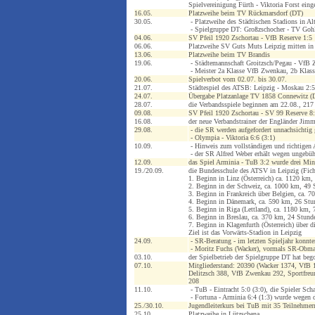
Spielvereinigung Fürth - Viktoria Forst einge
16.05.
Platzweihe beim TV Rückmarsdorf (DT)
30.05.
- Platzweihe des Städtischen Stadions in Al
- Spielgruppe DT: Großzschocher - TV Gohlis
04.06.
SV Pfeil 1920 Zschortau - VfB Reserve 1:5
06.06.
Platzweihe SV Guts Muts Leipzig mitten in
13.06.
Platzweihe beim TV Brandis
19.06.
- Städtemannschaft Groitzsch/Pegau - VfB 
- Meister 2a Klasse VfB Zwenkau, 2b Klass
20.06.
Spielverbot vom 02.07. bis 30.07.
21.07.
Städtespiel des ATSB: Leipzig - Moskau 2:
24.07.
Übergabe Platzanlage TV 1858 Connewitz (D
28.07.
die Verbandsspiele beginnen am 22.08., 217
09.08.
SV Pfeil 1920 Zschortau - SV 99 Reserve 8
16.08.
der neue Verbandstrainer der Engländer Jim
29.08.
- die SR werden aufgefordert unnachsichtig 
- Olympia - Viktoria 6:6 (3:1)
10.09.
- Hinweis zum vollständigen und richtigen A
- der SR Alfred Weber erhält wegen ungebüh
12.09.
das Spiel Arminia - TuB 3:2 wurde drei Mi
19./20.09.
die Bundesschule des ATSV in Leipzig (Fichte
1. Beginn in Linz (Österreich) ca. 1120 km,
2. Beginn in der Schweiz, ca. 1000 km, 49 
3. Beginn in Frankreich über Belgien, ca. 
4. Beginn in Dänemark, ca. 590 km, 26 Stu
5. Beginn in Riga (Lettland), ca. 1180 km,
6. Beginn in Breslau, ca. 370 km, 24 Stund
7. Beginn in Klagenfurth (Österreich) über 
Ziel ist das Vorwärts-Stadion in Leipzig
24.09.
- SR-Beratung - im letzten Spieljahr konnt
- Moritz Fuchs (Wacker), vormals SR-Obm
03.10.
der Spielbetrieb der Spielgruppe DT hat be
07.10.
Mitgliederstand: 20390 (Wacker 1374, VfB 1
Delitzsch 388, VfB Zwenkau 292, Sportfreun
208
11.10.
- TuB - Eintracht 5:0 (3:0), die Spieler Sc
- Fortuna - Arminia 6:4 (1:3) wurde wegen d
25./30.10.
Jugendleiterkurs bei TuB mit 35 Teilnehmer
25.10.
Platzweihe in Lützschena