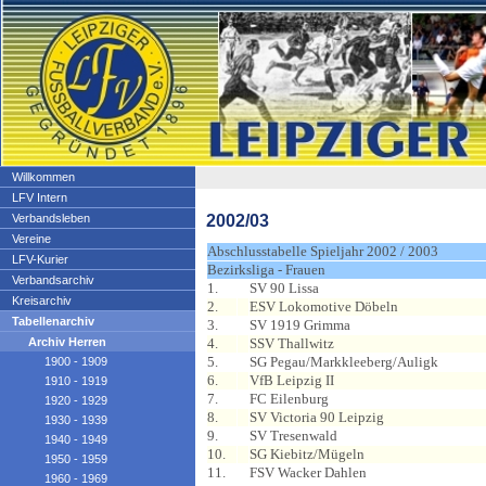
Willkommen
LFV Intern
2002/03
Verbandsleben
Vereine
Abschlusstabelle Spieljahr 2002 / 2003
LFV-Kurier
Bezirksliga - Frauen
Verbandsarchiv
1.
SV 90 Lissa
Kreisarchiv
2.
ESV Lokomotive Döbeln
Tabellenarchiv
3.
SV 1919 Grimma
Archiv Herren
4.
SSV Thallwitz
5.
SG Pegau/Markkleeberg/Auligk
1900 - 1909
6.
VfB Leipzig II
1910 - 1919
7.
FC Eilenburg
1920 - 1929
8.
SV Victoria 90 Leipzig
1930 - 1939
9.
SV Tresenwald
1940 - 1949
10.
SG Kiebitz/Mügeln
1950 - 1959
11.
FSV Wacker Dahlen
1960 - 1969