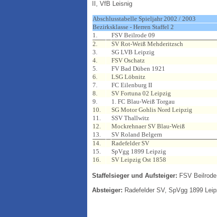
II, VfB Leisnig
Abschlusstabelle Spieljahr 2002 / 2003
Bezirksklasse - Herren Staffel 2
1.
FSV Beilrode 09
2.
SV Rot-Weiß Mehderitzsch
3.
SG LVB Leipzig
4.
FSV Oschatz
5.
FV Bad Düben 1921
6.
LSG Löbnitz
7.
FC Eilenburg II
8.
SV Fortuna 02 Leipzig
9.
1. FC Blau-Weiß Torgau
10.
SG Motor Gohlis Nord Leipzig
11.
SSV Thallwitz
12.
Mockrehnaer SV Blau-Weiß
13.
SV Roland Belgern
14.
Radefelder SV
15.
SpVgg 1899 Leipzig
16.
SV Leipzig Ost 1858
Staffelsieger und Aufsteiger:
FSV Beilrode
Absteiger:
Radefelder SV, SpVgg 1899 Leip