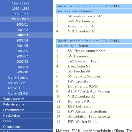
1970 - 1979
Abschlusstabelle Spieljahr 2002 / 2003
1980 - 1989
Bezirksklasse - Frauen
1990 - 1999
1.
SF Neukieritzsch 1921
2000 - 2009
2.
SSV Markranstädt
2000/01
3.
Falkenhainer SV
2001/02
4.
VfB Zwenkau 02
2002/03
2003/04
Abschlusstabelle Spieljahr 2002 / 2003
Bezirksliga - Herren
2004/05
1.
SV Klinga/Ammelshain
2005/06
2.
SV Tresenwald
2006/07
3.
TuS Leutzsch 1990
2007/08
4.
Hausdorfer SV
2008/09
5.
SG Taucha 99
2009/10
6.
SV Leipzig Nordwest
Archiv Jugend
7.
FSV Krostitz
Archiv ATSB
8.
Döbelner SC 02/90
Archiv DT
9.
ATSV "Frisch Auf" Wurzen
Archiv KG RS
10.
VfB Zwenkau 02
Wappenarchiv
11.
Bornaer SV 91
Kalenderarchiv
12.
ESV Delitzsch
Literaturarchiv
13.
FSV Alemannia Geithain
Neuigkeiten
14.
SG Rotation 1950 Leipzig
Links
15.
FSV Wacker Dahlen
Dokumente
Meister:
SV Klinga/Ammelshain (Klinga, Tres