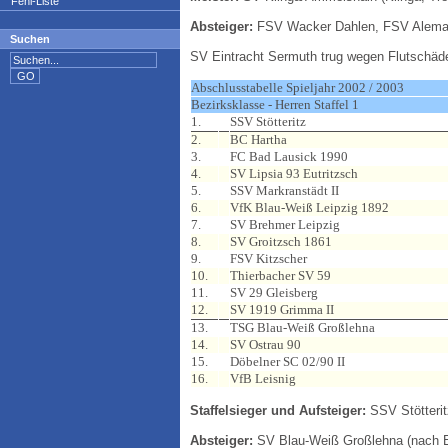
Fehl-Liste
Absteiger:
FSV Wacker Dahlen, FSV Alemanni
Suchen
SV Eintracht Sermuth trug wegen Flutschäde
Abschlusstabelle Spieljahr 2002 / 2003
Bezirksklasse - Herren Staffel 1
1.
SSV Stötteritz
2.
BC Hartha
3.
FC Bad Lausick 1990
4.
SV Lipsia 93 Eutritzsch
5.
SSV Markranstädt II
6.
VfK Blau-Weiß Leipzig 1892
7.
SV Brehmer Leipzig
8.
SV Groitzsch 1861
9.
FSV Kitzscher
10.
Thierbacher SV 59
11.
SV 29 Gleisberg
12.
SV 1919 Grimma II
13.
TSG Blau-Weiß Großlehna
14.
SV Ostrau 90
15.
Döbelner SC 02/90 II
16.
VfB Leisnig
Staffelsieger und Aufsteiger:
SSV Stötterit
Absteiger:
SV Blau-Weiß Großlehna (nach En