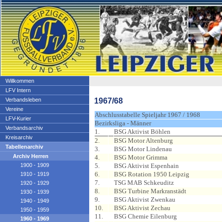
Willkommen
LFV Intern
1967/68
Verbandsleben
Vereine
Abschlusstabelle Spieljahr 1967 / 1968
LFV-Kurier
Bezirksliga - Männer
Verbandsarchiv
1.
BSG Aktivist Böhlen
Kreisarchiv
2.
BSG Motor Altenburg
Tabellenarchiv
3.
BSG Motor Lindenau
Archiv Herren
4.
BSG Motor Grimma
1900 - 1909
5.
BSG Aktivist Espenhain
6.
BSG Rotation 1950 Leipzig
1910 - 1919
7.
TSG MAB Schkeuditz
1920 - 1929
8.
BSG Turbine Markranstädt
1930 - 1939
9.
BSG Aktivist Zwenkau
1940 - 1949
10.
BSG Aktivist Zechau
1950 - 1959
11.
BSG Chemie Eilenburg
1960 - 1969