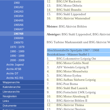
12.
BSG LW Rackwitz
1960
13.
BSG Motor Döbeln
1961/62
14.
BSG Stahl Brandis
1962/63
15.
BSG Stahl Lippendorf
1963/64
16.
BSG Aktivist Wintersdorf
1964/65
1965/66
Meister:
BSG Aktivist Böhlen
1966/67
1967/68
Absteiger:
BSG Stahl Lippendorf, BSG Aktivist
1968/69
BSG Turbine Markranstädt und BSG Aktivist Wi
1969/70
1970 - 1979
Abschlusstabelle Spieljahr 1967 / 1968
1980 - 1989
Bezirksklasse - Männer Staffel 1
1990 - 1999
1.
BSG Lokomotive Leipzig Ost
2000 - 2009
2.
BSG Motor Gohlis Nord
Archiv Jugend
3.
ASV Vorwärts Leipzig II
Archiv ATSB
4.
BSG Motor Meuselwitz
Archiv DT
5.
BSG Motor Eythra
Archiv KG RS
6.
BSG Aufbau Südwest Leipzig
Wappenarchiv
7.
BSG Post Borna
Kalenderarchiv
8.
BSG Stahl Bad Lausick
Literaturarchiv
9.
BSG Fortschritt LWK Leipzig
10.
BSG Motor Altenburg II
Neuigkeiten
11.
BSG Aktivist Böhlen II
Links
12.
BSG Aktivist Thräna
Dokumente
13.
BSG Aktivist Deutzen