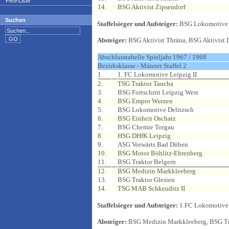
Fehl-Liste
14.
BSG Aktivist Zipsendorf
Suchen
Staffelsieger und Aufsteiger:
BSG Lokomotive 
Absteiger:
BSG Aktivist Thräna, BSG Aktivist 
Abschlusstabelle Spieljahr 1967 / 1968
Bezirksklasse - Männer Staffel 2
1.
1. FC Lokomotive Leipzig II
2.
TSG Traktor Taucha
3.
BSG Fortschritt Leipzig West
4.
BSG Empor Wurzen
5.
BSG Lokomotive Delitzsch
6.
BSG Einheit Oschatz
7.
BSG Chemie Torgau
8.
HSG DHfK Leipzig
9.
ASG Vorwärts Bad Düben
10.
BSG Motor Böhlitz-Ehrenberg
11.
BSG Traktor Belgern
12.
BSG Medizin Markkleeberg
13.
BSG Traktor Glesien
14.
TSG MAB Schkeuditz II
Staffelsieger und Aufsteiger:
1.FC Lokomotive 
Absteiger:
BSG Medizin Markkleeberg, BSG Tra