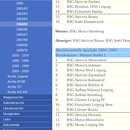
12.
BSG Aktivist Zechau
1960
13.
BSG Rotation 1950 Leipzig
1961/62
14.
BSG Fortschritt Hartha
1962/63
15.
BSG Aktivist Borna
1963/64
16.
BSG Stahl Dommitzsch
1964/65
1965/66
Meister:
BSG Motor Altenburg
1966/67
1967/68
Absteiger:
BSG Aktivist Borna, BSG Stahl Do
1968/69
Abschlusstabelle Spieljahr 1964 / 1965
1969/70
Bezirksklasse - Männer Staffel 1
1970 - 1979
1.
BSG Aktivist Wintersdorf
1980 - 1989
2.
BSG Motor Lindenau
1990 - 1999
3.
BSG Motor West Leipzig
2000 - 2009
4.
BSG Aktivist Zipsendorf
Archiv Jugend
5.
BSG Aktivist Kahnsdorf
Archiv ATSB
6.
BSG Aktivist Böhlen II
Archiv DT
7.
BSG Aufbau Südwest Leipzig
Archiv KG RS
8.
BSG Aufbau Altenburg
Wappenarchiv
9.
BSG Chemie Leipzig III
Kalenderarchiv
10.
BSG Fortschritt Leipzig West
Literaturarchiv
11.
BSG Chemie Rositz
Neuigkeiten
12.
BSG Aktivist Deutzen
Links
13.
BSG Motor Meuselwitz
14.
BSG Motor Leipzig Ost
Dokumente