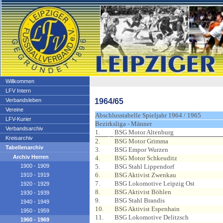
Willkommen
LFV Intern
1964/65
Verbandsleben
Vereine
Abschlusstabelle Spieljahr 1964 / 1965
LFV-Kurier
Bezirksliga - Männer
Verbandsarchiv
1.
BSG Motor Altenburg
Kreisarchiv
2.
BSG Motor Grimma
Tabellenarchiv
3.
BSG Empor Wurzen
Archiv Herren
4.
BSG Motor Schkeuditz
1900 - 1909
5.
BSG Stahl Lippendorf
6.
BSG Aktivist Zwenkau
1910 - 1919
7.
BSG Lokomotive Leipzig Ost
1920 - 1929
8.
BSG Aktivist Böhlen
1930 - 1939
9.
BSG Stahl Brandis
1940 - 1949
10.
BSG Aktivist Espenhain
1950 - 1959
11.
BSG Lokomotive Delitzsch
1960 - 1969