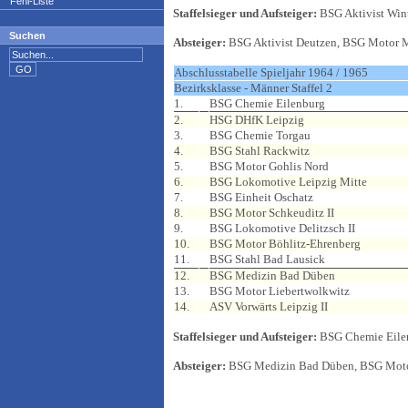
Fehl-Liste
Staffelsieger und Aufsteiger:
BSG Aktivist Wint
Suchen
Absteiger:
BSG Aktivist Deutzen, BSG Motor M
Abschlusstabelle Spieljahr 1964 / 1965
Bezirksklasse - Männer Staffel 2
1.
BSG Chemie Eilenburg
2.
HSG DHfK Leipzig
3.
BSG Chemie Torgau
4.
BSG Stahl Rackwitz
5.
BSG Motor Gohlis Nord
6.
BSG Lokomotive Leipzig Mitte
7.
BSG Einheit Oschatz
8.
BSG Motor Schkeuditz II
9.
BSG Lokomotive Delitzsch II
10.
BSG Motor Böhlitz-Ehrenberg
11.
BSG Stahl Bad Lausick
12.
BSG Medizin Bad Düben
13.
BSG Motor Liebertwolkwitz
14.
ASV Vorwärts Leipzig II
Staffelsieger und Aufsteiger:
BSG Chemie Eile
Absteiger:
BSG Medizin Bad Düben, BSG Motor 