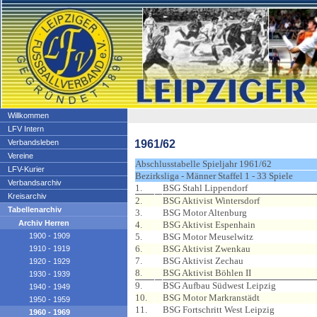
Willkommen
LFV Intern
1961/62
Verbandsleben
Vereine
Abschlusstabelle Spieljahr 1961/62
LFV-Kurier
Bezirksliga - Männer Staffel 1 - 33 Spiele
Verbandsarchiv
1.
BSG Stahl Lippendorf
Kreisarchiv
2.
BSG Aktivist Wintersdorf
Tabellenarchiv
3.
BSG Motor Altenburg
Archiv Herren
4.
BSG Aktivist Espenhain
1900 - 1909
5.
BSG Motor Meuselwitz
6.
BSG Aktivist Zwenkau
1910 - 1919
7.
BSG Aktivist Zechau
1920 - 1929
8.
BSG Aktivist Böhlen II
1930 - 1939
9.
BSG Aufbau Südwest Leipzig
1940 - 1949
10.
BSG Motor Markranstädt
1950 - 1959
11.
BSG Fortschritt West Leipzig
1960 - 1969