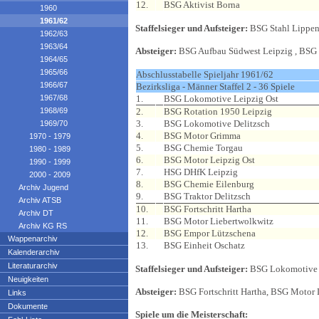
12.
BSG Aktivist Borna
1960
1961/62
Staffelsieger und Aufsteiger:
BSG Stahl Lippen
1962/63
1963/64
Absteiger:
BSG Aufbau Südwest Leipzig , BSG M
1964/65
1965/66
Abschlusstabelle Spieljahr 1961/62
1966/67
Bezirksliga - Männer Staffel 2 - 36 Spiele
1967/68
1.
BSG Lokomotive Leipzig Ost
1968/69
2.
BSG Rotation 1950 Leipzig
3.
BSG Lokomotive Delitzsch
1969/70
4.
BSG Motor Grimma
1970 - 1979
5.
BSG Chemie Torgau
1980 - 1989
6.
BSG Motor Leipzig Ost
1990 - 1999
7.
HSG DHfK Leipzig
2000 - 2009
8.
BSG Chemie Eilenburg
Archiv Jugend
9.
BSG Traktor Delitzsch
Archiv ATSB
10.
BSG Fortschritt Hartha
Archiv DT
11.
BSG Motor Liebertwolkwitz
Archiv KG RS
12.
BSG Empor Lützschena
Wappenarchiv
13.
BSG Einheit Oschatz
Kalenderarchiv
Literaturarchiv
Staffelsieger und Aufsteiger:
BSG Lokomotive 
Neuigkeiten
Absteiger:
BSG Fortschritt Hartha, BSG Motor 
Links
Dokumente
Spiele um die Meisterschaft: