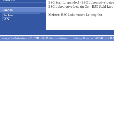
Fehl-Liste
BSG Stahl Lippendorf - BSG Lokomotive Leipz
BSG Lokomotive Leipzig Ost - BSG Stahl Lipp
Suchen
Meister:
BSG Lokomotive Leipzig Ost
Leipziger Fußballverband e.V. - 2011 - Alle Rechte vorbehalten Bisherige Besucher: 393541 (seit 11.