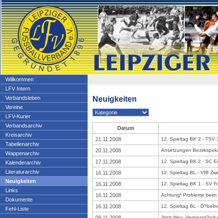
Willkommen
LFV Intern
Neuigkeiten
Verbandsleben
Vereine
LFV-Kurier
Verbandsarchiv
Datum
Kreisarchiv
21.11.2008
12. Spieltag BK 2 - TSV 1
Tabellenarchiv
20.11.2008
Ansetzungen Bezirkspokal
Wappenarchiv
17.11.2008
12. Spieltag BK 2 - SC Ei
Kalenderarchiv
Literaturarchiv
16.11.2008
12. Spieltag BL - VfB Zw
Neuigkeiten
16.11.2008
12. Spieltag BK 1 - SV Fo
Links
16.11.2008
Achtung! Probleme beim E
Dokumente
16.11.2008
12. Spieltag BL - D?belne
Fehl-Liste
09.11.2008
Jetzt Neu: Vereinsgr?nd