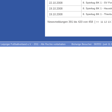
22.10.2008
8. Spieltag BK 1 - SV For
19.10.2008
8. Spieltag BK 1 - Hausdo
19.10.2008
8. Spieltag BK 1 - Thierba
Newsmeldungen 391 bis 420 von 458 [
<<
11
12
13
Leipziger Fußballverband e.V. - 2011 - Alle Rechte vorbehalten Bisherige Besucher: 393553 (seit 11.