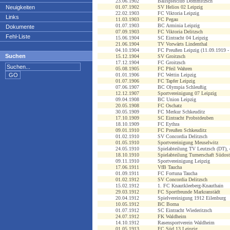
23.06.1902
Ballspielclub Dommitzsch
Neuigkeiten
01.07.1902
SV Helios 02 Leipzig
22.02.1903
FC Viktoria Leipzig
Links
11.03.1903
FC Pegau
01.07.1903
BC Arminia Leipzig
Dokumente
07.09.1903
FC Viktoria Delitzsch
Fehl-Liste
15.06.1904
SC Eintracht 04 Leipzig
21.06.1904
TV Vorwärts Lindenthal
04.10.1904
FC Preußen Leipzig (11.09.1919 -
Suchen
15.12.1904
SV Groitzsch
17.12.1904
FC Groitzsch
05.08.1905
FC Pfeil Wahren
01.01.1906
FC Wettin Leipzig
01.07.1906
FC Tapfer Leipzig
07.06.1907
BC Olympia Schleußig
12.12.1907
Sportvereinigung 07 Leipzig
09.04.1908
BC Union Leipzig
20.05.1908
FC Oschatz
30.05.1909
FC Merkur Schkeuditz
17.10.1909
SC Eintracht Probstdeuben
18.10.1909
FC Eythra
09.01.1910
FC Preußen Schkeuditz
01.02.1910
SV Concordia Delitzsch
01.05.1910
Sportvereinigung Meuselwitz
24.05.1910
Spielabteilung TV Leutzsch (DT),
18.10.1910
Spielabteilung Turnerschaft Südos
09.11.1910
Sportvereinigung Leipzig
17.06.1911
VfB Taucha
01.09.1911
FC Fortuna Taucha
01.02.1912
SV Concordia Delitzsch
15.02.1912
1. FC Knautkleeberg-Knauthain
29.03.1912
FC Sportfreunde Markranstädt
20.04.1912
Spielvereinigung 1912 Eilenburg
10.05.1912
BC Borna
01.07.1912
SC Eintracht Wiederitzsch
24.07.1912
FK Waldheim
14.10.1912
Rasensportverein Waldheim
01.05.1913
FC Süd 13 Leipzig