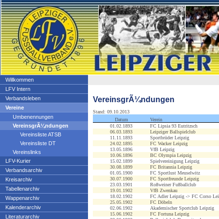
Willkommen
LFV Intern
VereinsgrÃ¼ndungen
Verbandsleben
Vereine
Stand: 09.10.2013
Umbenennungen
Datum
Verein
VereinsgrÃ¼ndungen
01.02.1893
FC Lipsia 93 Eutritzsch
06.03.1893
Leipziger Ballspielclub
Vereinsliste ATSB
11.11.1893
Sportbrüder Leipzig
Vereinsliste DT
24.02.1895
FC Wacker Leipzig
13.05.1896
VfB Leipzig
Vereinslinks
10.06.1896
BC Olympia Leipzig
LFV-Kurier
15.02.1899
Spielvereinigung Leipzig
30.08.1899
FC Britannia Leipzig
Verbandsarchiv
01.05.1900
FC Sportlust Meuselwitz
30.07.1900
FC Sportfreunde Leipzig
Kreisarchiv
23.03.1901
Roßweiner Fußballclub
Tabellenarchiv
19.01.1902
VfB Zwenkau
18.02.1902
FC Adler Leipzig -> FC Corso Lei
Wappenarchiv
25.05.1902
FC Döbeln
Kalenderarchiv
02.06.1902
Akademischer Sportclub Leipzig
15.06.1902
FC Fortuna Leipzig
Literaturarchiv