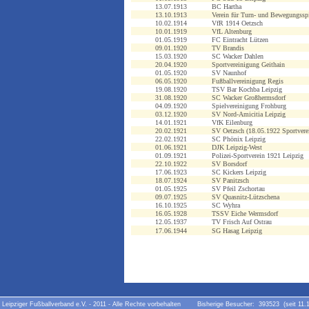
13.07.1913
BC Hartha
13.10.1913
Verein für Turn- und Bewegungsspi
10.02.1914
VfR 1914 Oetzsch
10.01.1919
VfL Altenburg
01.05.1919
FC Eintracht Lützen
09.01.1920
TV Brandis
15.03.1920
SC Wacker Dahlen
20.04.1920
Sportvereinigung Geithain
01.05.1920
SV Naunhof
06.05.1920
Fußballvereinigung Regis
19.08.1920
TSV Bar Kochba Leipzig
31.08.1920
SC Wacker Großhermsdorf
04.09.1920
Spielvereinigung Frohburg
03.12.1920
SV Nord-Amicitia Leipzig
14.01.1921
VfK Eilenburg
20.02.1921
SV Oetzsch (18.05.1922 Sportvere
22.02.1921
SC Phönix Leipzig
01.06.1921
DJK Leipzig-West
01.09.1921
Polizei-Sportverein 1921 Leipzig
22.10.1922
SV Borsdorf
17.06.1923
SC Kickers Leipzig
18.07.1924
SV Panitzsch
01.05.1925
SV Pfeil Zschortau
09.07.1925
SV Quasnitz-Lützschena
16.10.1925
SC Wyhra
16.05.1928
TSSV Eiche Wermsdorf
12.05.1937
TV Frisch Auf Ostrau
17.06.1944
SG Hasag Leipzig
Leipziger Fußballverband e.V. - 2011 - Alle Rechte vorbehalten Bisherige Besucher: 393523 (seit 11.