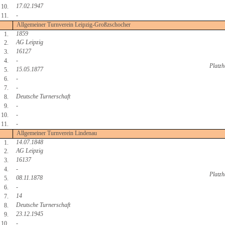
17.02.1947
10.
-
11.
Allgemeiner Turnverein Leipzig-Großzschocher
1859
1.
AG Leipzig
2.
16127
3.
-
4.
Platzh
15.05.1877
5.
-
6.
-
7.
Deutsche Turnerschaft
8.
-
9.
-
10.
-
11.
Allgemeiner Turnverein Lindenau
14.07.1848
1.
AG Leipzig
2.
16137
3.
-
4.
Platzh
08.11.1878
5.
-
6.
14
7.
Deutsche Turnerschaft
8.
23.12.1945
9.
-
10.