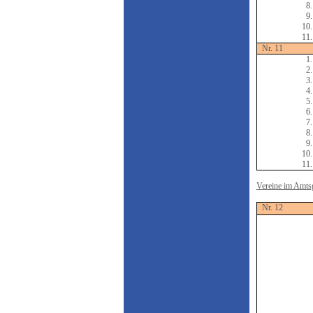
8.
9.
10.
11.
Nr. 11
1.
2.
3.
4.
5.
6.
7.
8.
9.
10.
11.
Vereine im Amtsg
Nr. 12