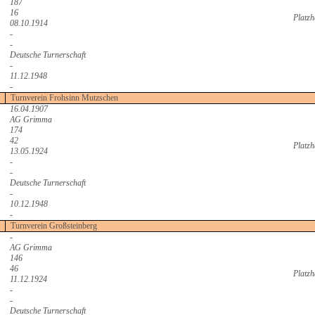
187
16
Platzh
08.10.1914
-
-
Deutsche Turnerschaft
-
11.12.1948
-
Turnverein Frohsinn Mutzschen
16.04.1907
AG Grimma
174
42
Platzh
13.05.1924
-
-
Deutsche Turnerschaft
-
10.12.1948
-
Turnverein Großsteinberg
-
AG Grimma
146
46
Platzh
11.12.1924
-
-
Deutsche Turnerschaft