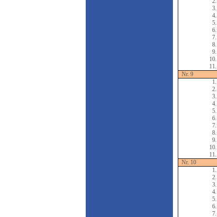
2.
3.
4.
5.
6.
7.
8.
9.
10.
11.
Nr. 9
1.
2.
3.
4.
5.
6.
7.
8.
9.
10.
11.
Nr. 10
1.
2.
3.
4.
5.
6.
7.