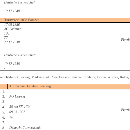
Deutsche Turnerschaft
-
10.12.1948
-
Turnverein 1886 Pomßen
17.09.1886
AG Grimma
190
77
Platzh
29.12.1930
-
-
Deutsche Turnerschaft
-
10.12.1948
-
erichtsbezirk Leipzig, Markranstädt, Zwenkau und Taucha, Frohburg, Borna, Wurzen, Rötha, 
Turnverein Böhlitz-Ehrenberg
-
1.
AG Leipzig
2.
-
3.
38 mit SF 4134
4.
Platzh
09.03.1902
5.
110
6.
-
7.
Deutsche Turnerschaft
8.