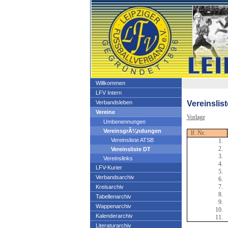
Willkommen
LFV Intern
Vereinslis
Verbandsleben
Vereine
Vorlage
Umbenennungen
VereinsgrÃ¼ndungen
lf. Nr.
Vereinsliste ATSB
1.
2.
Vereinsliste DT
3.
Vereinslinks
4.
LFV-Kurier
5.
Verbandsarchiv
6.
7.
Kreisarchiv
8.
Tabellenarchiv
9.
Wappenarchiv
10.
Kalenderarchiv
11.
Literaturarchiv