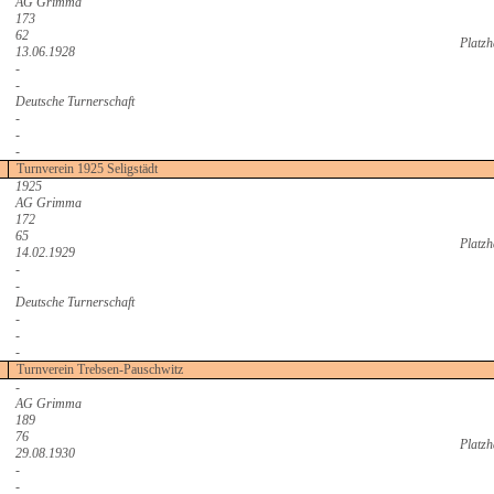
AG Grimma
173
62
Platzh
13.06.1928
-
-
Deutsche Turnerschaft
-
-
-
Turnverein 1925 Seligstädt
1925
AG Grimma
172
65
Platzh
14.02.1929
-
-
Deutsche Turnerschaft
-
-
-
Turnverein Trebsen-Pauschwitz
-
AG Grimma
189
76
Platzh
29.08.1930
-
-