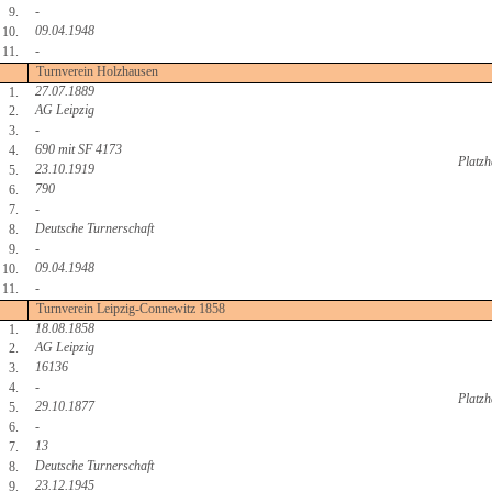
-
9.
09.04.1948
10.
-
11.
Turnverein Holzhausen
27.07.1889
1.
AG Leipzig
2.
-
3.
690 mit SF 4173
4.
Platzh
23.10.1919
5.
790
6.
-
7.
Deutsche Turnerschaft
8.
-
9.
09.04.1948
10.
-
11.
Turnverein Leipzig-Connewitz 1858
18.08.1858
1.
AG Leipzig
2.
16136
3.
-
4.
Platzh
29.10.1877
5.
-
6.
13
7.
Deutsche Turnerschaft
8.
23.12.1945
9.