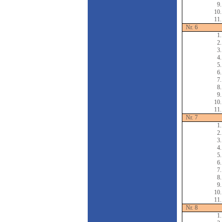
9.
10.
11.
Nr. 6
1.
2.
3.
4.
5.
6.
7.
8.
9.
10.
11.
Nr. 7
1.
2.
3.
4.
5.
6.
7.
8.
9.
10.
11.
Nr. 8
1.