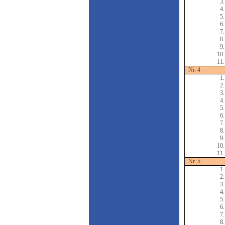
3.
4.
5.
6.
7.
8.
9.
10.
11.
Nr. 4
1.
2.
3.
4.
5.
6.
7.
8.
9.
10.
11.
Nr. 5
1.
2.
3.
4.
5.
6.
7.
8.