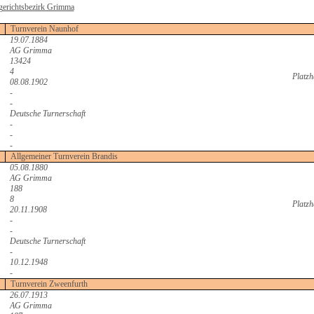
gerichtsbezirk Grimma
Turnverein Naunhof
19.07.1884
AG Grimma
13424
4
Platzh
08.08.1902
-
-
Deutsche Turnerschaft
-
-
-
Allgemeiner Turnverein Brandis
05.08.1880
AG Grimma
188
8
Platzh
20.11.1908
-
-
Deutsche Turnerschaft
-
10.12.1948
-
Turnverein Zweenfurth
26.07.1913
AG Grimma