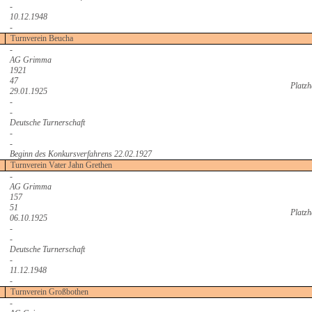
-
10.12.1948
-
Turnverein Beucha
-
AG Grimma
1921
47
Platzh
29.01.1925
-
-
Deutsche Turnerschaft
-
-
Beginn des Konkursverfahrens 22.02.1927
Turnverein Vater Jahn Grethen
-
AG Grimma
157
51
Platzh
06.10.1925
-
-
Deutsche Turnerschaft
-
11.12.1948
-
Turnverein Großbothen
-