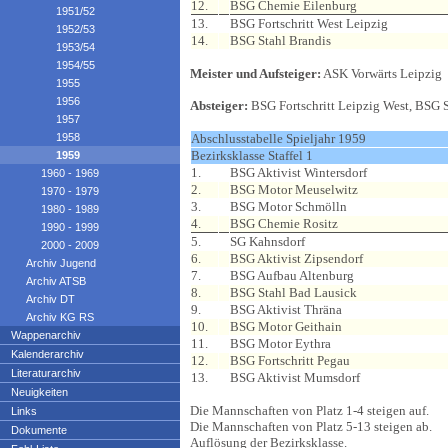
12.
BSG Chemie Eilenburg
1951/52
13.
BSG Fortschritt West Leipzig
1952/53
14.
BSG Stahl Brandis
1953/54
1954/55
Meister und Aufsteiger:
ASK Vorwärts Leipzig
1955
1956
Absteiger:
BSG Fortschritt Leipzig West, BSG S
1957
1958
Abschlusstabelle Spieljahr 1959
Bezirksklasse Staffel 1
1959
1.
BSG Aktivist Wintersdorf
1960 - 1969
2.
BSG Motor Meuselwitz
1970 - 1979
3.
BSG Motor Schmölln
1980 - 1989
4.
BSG Chemie Rositz
1990 - 1999
5.
SG Kahnsdorf
2000 - 2009
6.
BSG Aktivist Zipsendorf
Archiv Jugend
7.
BSG Aufbau Altenburg
Archiv ATSB
8.
BSG Stahl Bad Lausick
Archiv DT
9.
BSG Aktivist Thräna
Archiv KG RS
10.
BSG Motor Geithain
Wappenarchiv
11.
BSG Motor Eythra
Kalenderarchiv
12.
BSG Fortschritt Pegau
Literaturarchiv
13.
BSG Aktivist Mumsdorf
Neuigkeiten
Die Mannschaften von Platz 1-4 steigen auf.
Links
Die Mannschaften von Platz 5-13 steigen ab.
Dokumente
Auflösung der Bezirksklasse.