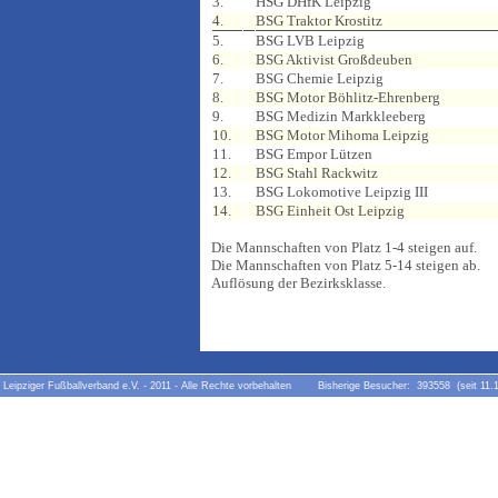
3.
HSG DHfK Leipzig
4.
BSG Traktor Krostitz
5.
BSG LVB Leipzig
6.
BSG Aktivist Großdeuben
7.
BSG Chemie Leipzig
8.
BSG Motor Böhlitz-Ehrenberg
9.
BSG Medizin Markkleeberg
10.
BSG Motor Mihoma Leipzig
11.
BSG Empor Lützen
12.
BSG Stahl Rackwitz
13.
BSG Lokomotive Leipzig III
14.
BSG Einheit Ost Leipzig
Die Mannschaften von Platz 1-4 steigen auf.
Die Mannschaften von Platz 5-14 steigen ab.
Auflösung der Bezirksklasse.
Leipziger Fußballverband e.V. - 2011 - Alle Rechte vorbehalten Bisherige Besucher: 393558 (seit 11.