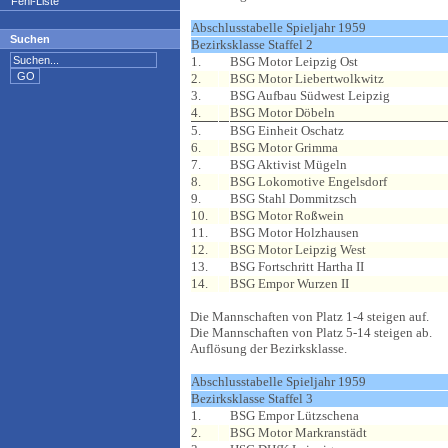
Fehl-Liste
Abschlusstabelle Spieljahr 1959
Suchen
Bezirksklasse Staffel 2
1.
BSG Motor Leipzig Ost
2.
BSG Motor Liebertwolkwitz
3.
BSG Aufbau Südwest Leipzig
4.
BSG Motor Döbeln
5.
BSG Einheit Oschatz
6.
BSG Motor Grimma
7.
BSG Aktivist Mügeln
8.
BSG Lokomotive Engelsdorf
9.
BSG Stahl Dommitzsch
10.
BSG Motor Roßwein
11.
BSG Motor Holzhausen
12.
BSG Motor Leipzig West
13.
BSG Fortschritt Hartha II
14.
BSG Empor Wurzen II
Die Mannschaften von Platz 1-4 steigen auf.
Die Mannschaften von Platz 5-14 steigen ab.
Auflösung der Bezirksklasse.
Abschlusstabelle Spieljahr 1959
Bezirksklasse Staffel 3
1.
BSG Empor Lützschena
2.
BSG Motor Markranstädt