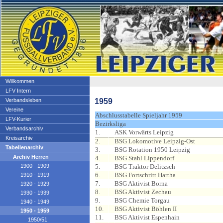
Willkommen
LFV Intern
1959
Verbandsleben
Vereine
Abschlusstabelle Spieljahr 1959
LFV-Kurier
Bezirksliga
Verbandsarchiv
1.
ASK Vorwärts Leipzig
Kreisarchiv
2.
BSG Lokomotive Leipzig-Ost
Tabellenarchiv
3.
BSG Rotation 1950 Leipzig
Archiv Herren
4.
BSG Stahl Lippendorf
1900 - 1909
5.
BSG Traktor Delitzsch
6.
BSG Fortschritt Hartha
1910 - 1919
7.
BSG Aktivist Borna
1920 - 1929
8.
BSG Aktivist Zechau
1930 - 1939
9.
BSG Chemie Torgau
1940 - 1949
10.
BSG Aktivist Böhlen II
1950 - 1959
11.
BSG Aktivist Espenhain
1950/51