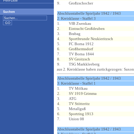
Fehl-Liste
9.
Großzschocher
Suchen
Abschlusstabelle Spieljahr 1942 / 1943
2. Kreisklasse - Staffel 3
1.
VfB Zwenkau
2.
Eintracht Großdeuben
3.
Brabag
4.
Sportfreunde Neukieritzsch
5.
FC Borna 1912
6.
Großhermsdorf
7.
TV Borna 1844
8.
SV Groitzsch
9.
TSG Markkleeberg
aus 2. Kreisklasse haben zurückgezogen: Saxo
Abschlusstabelle Spieljahr 1942 / 1943
3. Kreisklasse - Staffel 1
1.
TV Mölkau
2.
SV 1919 Grimma
3.
ATG
4.
TV Stötteritz
5.
Metallguß
6.
Sportring 1913
7.
Union 08
Abschlusstabelle Spieljahr 1942 / 1943