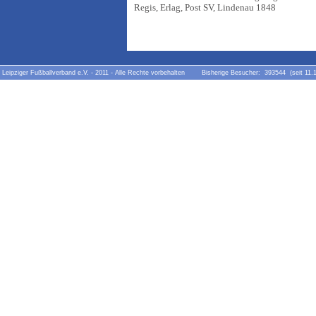
Regis, Erlag, Post SV, Lindenau 1848
Leipziger Fußballverband e.V. - 2011 - Alle Rechte vorbehalten Bisherige Besucher: 393544 (seit 11.