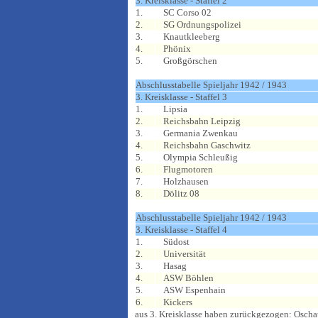
3. Kreisklasse - Staffel 2
1.
SC Corso 02
2.
SG Ordnungspolizei
3.
Knautkleeberg
4.
Phönix
5.
Großgörschen
Abschlusstabelle Spieljahr 1942 / 1943
3. Kreisklasse - Staffel 3
1.
Lipsia
2.
Reichsbahn Leipzig
3.
Germania Zwenkau
4.
Reichsbahn Gaschwitz
5.
Olympia Schleußig
6.
Flugmotoren
7.
Holzhausen
8.
Dölitz 08
Abschlusstabelle Spieljahr 1942 / 1943
3. Kreisklasse - Staffel 4
1.
Südost
2.
Universität
3.
Hasag
4.
ASW Böhlen
5.
ASW Espenhain
6.
Kickers
aus 3. Kreisklasse haben zurückgezogen: Oschat