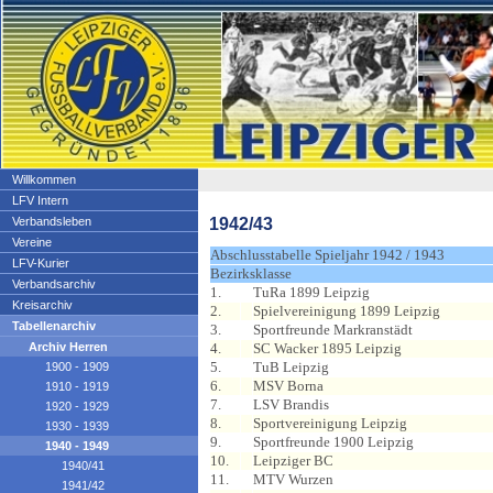
Willkommen
LFV Intern
1942/43
Verbandsleben
Vereine
Abschlusstabelle Spieljahr 1942 / 1943
LFV-Kurier
Bezirksklasse
Verbandsarchiv
1.
TuRa 1899 Leipzig
Kreisarchiv
2.
Spielvereinigung 1899 Leipzig
Tabellenarchiv
3.
Sportfreunde Markranstädt
Archiv Herren
4.
SC Wacker 1895 Leipzig
5.
TuB Leipzig
1900 - 1909
6.
MSV Borna
1910 - 1919
7.
LSV Brandis
1920 - 1929
8.
Sportvereinigung Leipzig
1930 - 1939
9.
Sportfreunde 1900 Leipzig
1940 - 1949
10.
Leipziger BC
1940/41
11.
MTV Wurzen
1941/42