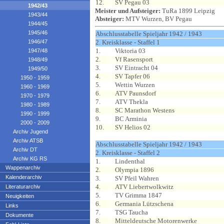
12.
SV Pegau 03
1942/43
Meister und Aufsteiger:
TuRa 1899 Leipzig
1943/44
Absteiger:
MTV Wurzen, BV Pegau
1944/45
1945/46
Abschlusstabelle Spieljahr 1942 / 1943
1946/47
2. Kreisklasse - Staffel 1
1.
Viktoria 03
1947/48
2.
Vf Rasensport
1948/49
3.
SV Eintracht 04
1949/50
4.
SV Tapfer 06
1950 - 1959
5.
Wettin Wurzen
1960 - 1969
6.
ATV Paunsdorf
1970 - 1979
7.
ATV Thekla
1980 - 1989
8.
SC Marathon Westens
1990 - 1999
9.
BC Arminia
2000 - 2009
10.
SV Helios 02
Archiv Jugend
Archiv ATSB
Abschlusstabelle Spieljahr 1942 / 1943
Archiv DT
2. Kreisklasse - Staffel 2
Archiv KG RS
1.
Lindenthal
Wappenarchiv
2.
Olympia 1896
Kalenderarchiv
3.
SV Pfeil Wahren
4.
ATV Liebertwolkwitz
Literaturarchiv
5.
TV Grimma 1847
Neuigkeiten
6.
Germania Lützschena
Links
7.
TSG Taucha
Dokumente
8.
Mitteldeutsche Motorenwerke