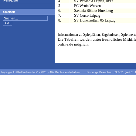
Fehl-Liste
4.
SV Britannia Leipzig 1899
5.
FC Wettin Wurzen
6.
Saxonia Böhlitz-Ehrenberg
Suchen
7.
SV Corso Leipzig
8.
SV Hohenzollern 05 Leipzig
Informationen zu Spielplänen, Ergebnissen, Spielwert
Die Tabellen wurden unter freundlicher Mithil
online.de möglich.
Leipziger Fußballverband e.V. - 2011 - Alle Rechte vorbehalten Bisherige Besucher: 393532 (seit 11.