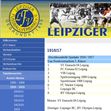
Willkommen
LFV Intern
1916/17
Verbandsleben
Vereine
Abschlusstabelle Spieljahr 1916 / 1917
LFV-Kurier
Gau Nordwestsachsen 1. Klasse
Verbandsarchiv
1.
SV Eintracht 04 Leipzig
Kreisarchiv
2.
FC Fortuna 02 Leipzig
3.
VfB Leipzig
Tabellenarchiv
4.
Spielvereinigung 1899 Leipzig
Archiv Herren
5.
Sportfreunde 1900 Leipzig
1900 - 1909
6.
FC Wacker Leipzig
1910 - 1919
7.
Leipziger BC
1910/11
8.
BV Olympia Leipzig
1911/12
1912/13
Meister: SV Eintracht 04 Leipzig
1913/14
Absteiger: Leipziger BC, BV Olympia Leipzig
1915