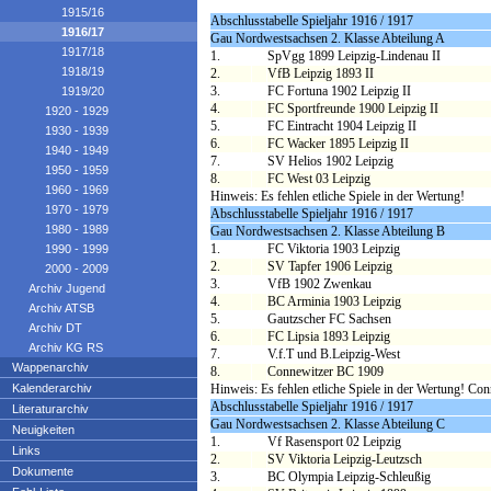
1915/16
Abschlusstabelle Spieljahr 1916 / 1917
1916/17
Gau Nordwestsachsen 2. Klasse Abteilung A
1917/18
1.
SpVgg 1899 Leipzig-Lindenau II
1918/19
2.
VfB Leipzig 1893 II
3.
FC Fortuna 1902 Leipzig II
1919/20
4.
FC Sportfreunde 1900 Leipzig II
1920 - 1929
5.
FC Eintracht 1904 Leipzig II
1930 - 1939
6.
FC Wacker 1895 Leipzig II
1940 - 1949
7.
SV Helios 1902 Leipzig
1950 - 1959
8.
FC West 03 Leipzig
1960 - 1969
Hinweis: Es fehlen etliche Spiele in der Wertung!
1970 - 1979
Abschlusstabelle Spieljahr 1916 / 1917
1980 - 1989
Gau Nordwestsachsen 2. Klasse Abteilung B
1.
FC Viktoria 1903 Leipzig
1990 - 1999
2.
SV Tapfer 1906 Leipzig
2000 - 2009
3.
VfB 1902 Zwenkau
Archiv Jugend
4.
BC Arminia 1903 Leipzig
Archiv ATSB
5.
Gautzscher FC Sachsen
Archiv DT
6.
FC Lipsia 1893 Leipzig
Archiv KG RS
7.
V.f.T und B.Leipzig-West
Wappenarchiv
8.
Connewitzer BC 1909
Kalenderarchiv
Hinweis: Es fehlen etliche Spiele in der Wertung! C
Abschlusstabelle Spieljahr 1916 / 1917
Literaturarchiv
Gau Nordwestsachsen 2. Klasse Abteilung C
Neuigkeiten
1.
Vf Rasensport 02 Leipzig
Links
2.
SV Viktoria Leipzig-Leutzsch
Dokumente
3.
BC Olympia Leipzig-Schleußig