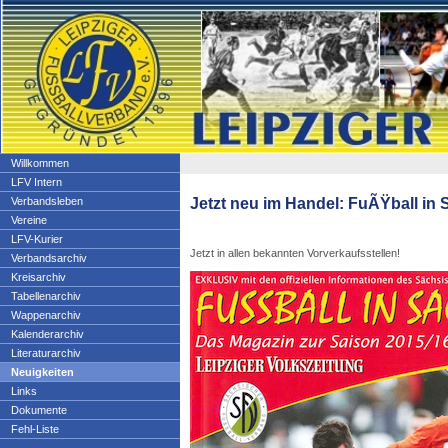
Willkommen
LFV Intern
Jetzt neu im Handel: FuÃŸball in
Verbandsleben
Vereine
LFV-Kurier
Jetzt in allen bekannten Vorverkaufsstellen!
Verbandsarchiv
Kreisarchiv
Tabellenarchiv
Wappenarchiv
Kalenderarchiv
Literaturarchiv
Neuigkeiten
Links
Dokumente
Fehl-Liste