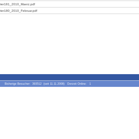
rier181_2010_Maerz.pdf
rier180_2010_Februar.pdf
en Bisherige Besucher: 393512 (seit 11.11.2008) Derzeit Online: 1