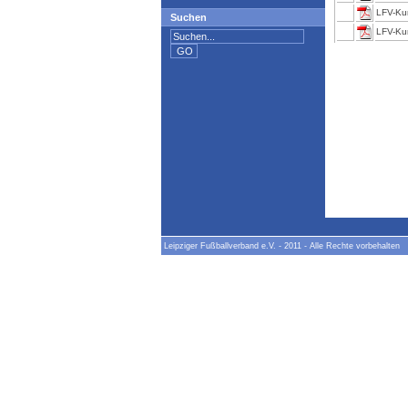
LFV-Ku
Suchen
LFV-Ku
Leipziger Fußballverband e.V. - 2011 - Alle Rechte vorbehalt