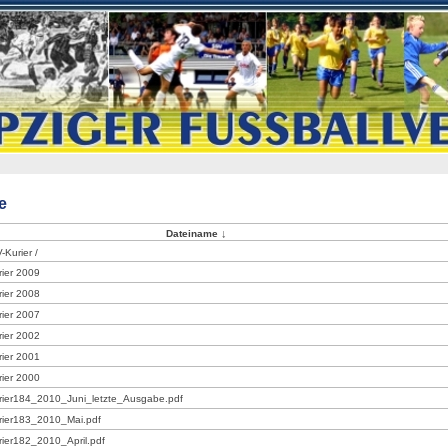
e
↓
Dateiname
Kurier /
ier 2009
ier 2008
ier 2007
ier 2002
ier 2001
ier 2000
rier184_2010_Juni_letzte_Ausgabe.pdf
rier183_2010_Mai.pdf
ier182_2010_April.pdf