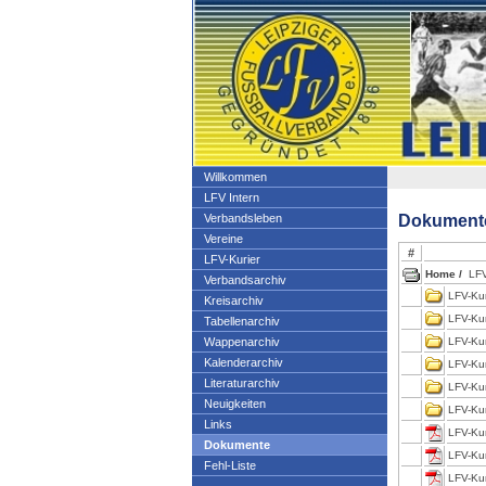
Willkommen
LFV Intern
Dokument
Verbandsleben
Vereine
#
LFV-Kurier
Home /
LFV-
Verbandsarchiv
LFV-Kur
Kreisarchiv
LFV-Kur
Tabellenarchiv
Wappenarchiv
LFV-Kur
Kalenderarchiv
LFV-Kur
Literaturarchiv
LFV-Kur
Neuigkeiten
LFV-Kur
Links
LFV-Ku
Dokumente
LFV-Ku
Fehl-Liste
LFV-Kur