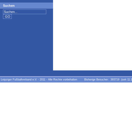
Suchen
Leipziger Fußballverband e.V. - 2011 - Alle Rechte vorbehalten Bisherige Besucher: 393719 (seit 11.