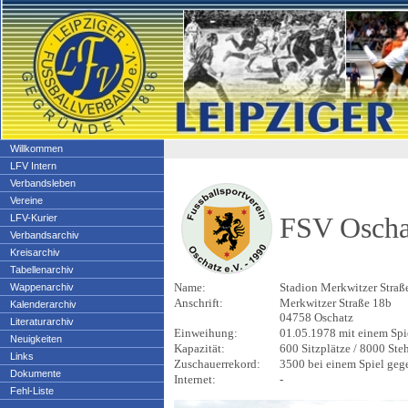
Willkommen
LFV Intern
Verbandsleben
Vereine
FSV Oschat
LFV-Kurier
Verbandsarchiv
Kreisarchiv
Tabellenarchiv
Name:
Stadion Merkwitzer Straß
Wappenarchiv
Anschrift:
Merkwitzer Straße 18b
Kalenderarchiv
04758 Oschatz
Literaturarchiv
Einweihung:
01.05.1978 mit einem Spi
Neuigkeiten
Kapazität:
600 Sitzplätze / 8000 Ste
Links
Zuschauerrekord:
3500 bei einem Spiel geg
Dokumente
Internet:
-
Fehl-Liste