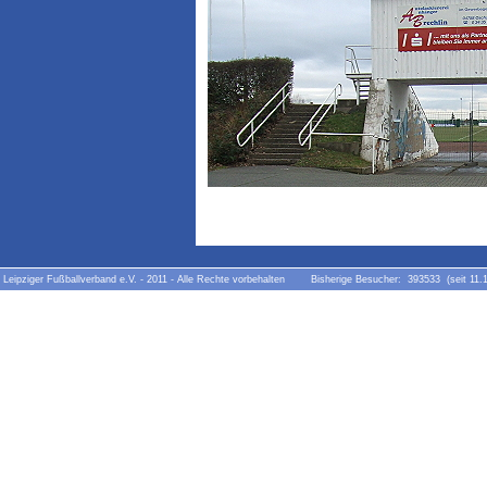
Leipziger Fußballverband e.V. - 2011 - Alle Rechte vorbehalten Bisherige Besucher: 393533 (seit 11.