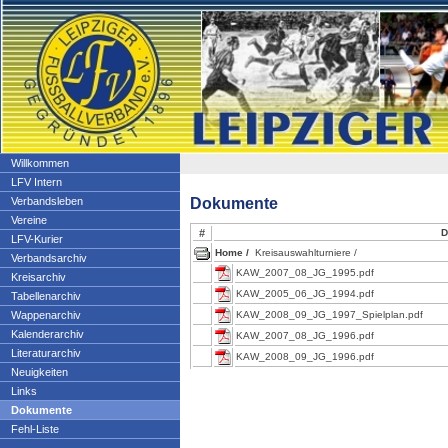
Willkommen
LFV Intern
Dokumente
Verbandsleben
Vereine
#
D
LFV-Kurier
Home /
Kreisauswahlturniere /
Verbandsarchiv
KAW_2007_08_JG_1995.pdf
Kreisarchiv
KAW_2005_06_JG_1994.pdf
Tabellenarchiv
Wappenarchiv
KAW_2008_09_JG_1997_Spielplan.pdf
Kalenderarchiv
KAW_2007_08_JG_1996.pdf
Literaturarchiv
KAW_2008_09_JG_1996.pdf
Neuigkeiten
Links
Dokumente
Fehl-Liste