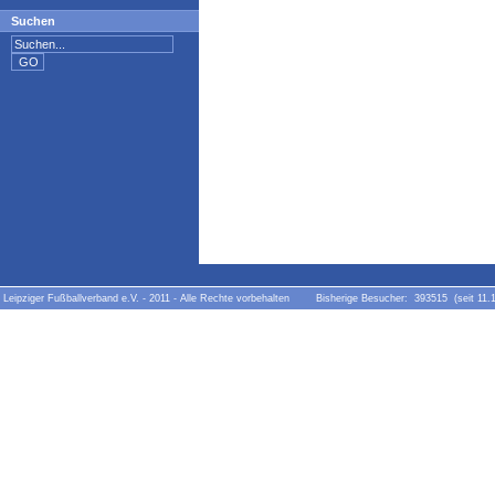
Suchen
Leipziger Fußballverband e.V. - 2011 - Alle Rechte vorbehalten Bisherige Besucher: 393515 (seit 11.