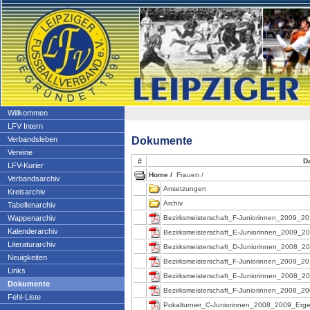
Willkommen
LFV Intern
Dokumente
Verbandsleben
Vereine
#
D
LFV-Kurier
Home /
Frauen /
Verbandsarchiv
Ansetzungen
Kreisarchiv
Archiv
Tabellenarchiv
Wappenarchiv
Bezirksmeisterschaft_F-Juniorinnen_2009_2
Kalenderarchiv
Bezirksmeisterschaft_E-Juniorinnen_2009_2
Literaturarchiv
Bezirksmeisterschaft_D-Juniorinnen_2008_2
Neuigkeiten
Bezirksmeisterschaft_F-Juniorinnen_2009_20
Links
Bezirksmeisterschaft_E-Juniorinnen_2008_2
Dokumente
Bezirksmeisterschaft_F-Juniorinnen_2008_2
Fehl-Liste
Pokalturnier_C-Juniorinnen_2008_2009_Erge