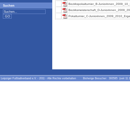
Bezirkspokalturnier_B-Juniorinnen_2009_10_
Suchen
Bezirksmeisterschaft_D-Juniorinnen_2009_2
Pokalturnier_C-Juniorinnen_2009_2010_Erge
Leipziger Fußballverband e.V. - 2011 - Alle Rechte vorbehalten Bisherige Besucher: 393585 (seit 11.